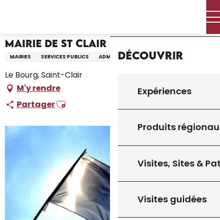
Aller
Accueil – Je prépare
Mairie de St Clair
Accueil
au
contenu
principal
Mairie de St Clair
Découvrir
MAIRIES
SERVICES PUBLICS
ADMINISTRATION - COLLECTIVITÉ
Le Bourg, Saint-Clair
M'y rendre
Expériences
Ajouter aux favoris
Partager
Produits régionau
Visites, Sites & P
Visites guidées