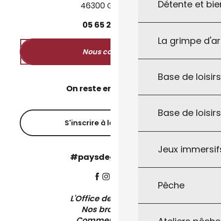
Détente et bie
46300 Gourdon
05
65
27
52
50
La grimpe d'a
Nous contacter
Base de loisirs
On reste en contact ?
Base de loisir
S'inscrire à la newsletter
Jeux immersifs
#paysdegourdon !
Pêche
L'Office de Tourisme
Nos brochures
Comment venir ?