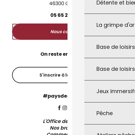
Détente et bie
46300 Gourdon
05
65
27
52
50
La grimpe d'a
Nous contacter
Base de loisirs
On reste en contact ?
Base de loisir
S'inscrire à la newsletter
Jeux immersifs
#paysdegourdon !
Pêche
L'Office de Tourisme
Nos brochures
Comment venir ?