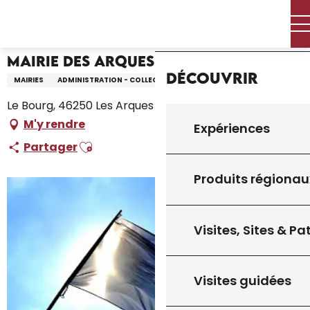
Aller
Accueil – Je prépare
Mairie des Arques
Accueil
au
contenu
principal
Mairie des Arques
Découvrir
MAIRIES
ADMINISTRATION - COLLECTIVITÉ
Le Bourg, 46250 Les Arques
M'y rendre
Expériences
Ajouter aux favoris
Partager
Produits régionau
Visites, Sites & P
Visites guidées