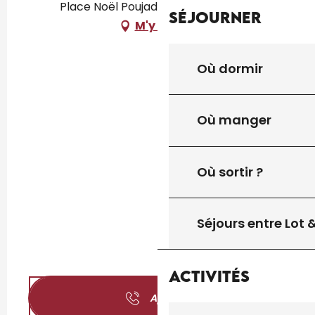
Place Noël Poujade 46300, Gourdon
Séjourner
M'y rendre
Où dormir
Où manger
Où sortir ?
Séjours entre Lot
Activités
Appeler