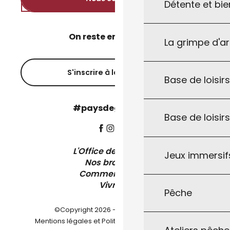
Détente et bie
On reste en contact ?
La grimpe d'a
S'inscrire à la newsletter
Base de loisirs
#paysdegourdon !
Base de loisir
L'Office de Tourisme
Jeux immersifs
Nos brochures
Comment venir ?
Vivre ici
Pêche
©Copyright 2026 - Pays de Gourdon
-
Mentions légales et Politique de confidentialité