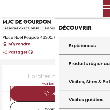
Aller
Accueil – Je prépare
MJC de Gourdon
Accueil
au
contenu
principal
MJC de Gourdon
Découvrir
ASSOCIATIONS DE LOISIRS
ASSOCIATION
Place Noël Poujade 46300, Gourdon
M'y rendre
Expériences
Ajouter aux favoris
Partager
Produits régionau
Ouverture et coordonnées
Horaires non définis
Visites, Sites & P
Voir les horaires
Appeler
Visites guidées
Contactez-nous