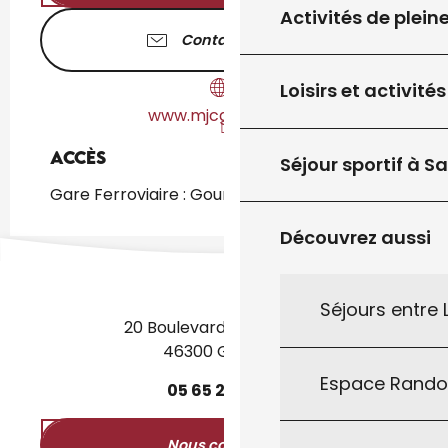
Activités de plein
Contactez-nous
Loisirs et activités
www.mjcgourdon.fr
Accès
Accès
Séjour sportif à S
Gare Ferroviaire : Gourdon à 1km
Découvrez aussi
Séjours entre
20 Boulevard des Martyrs
46300 Gourdon
Espace Rand
05
65
27
52
50
Nous contacter