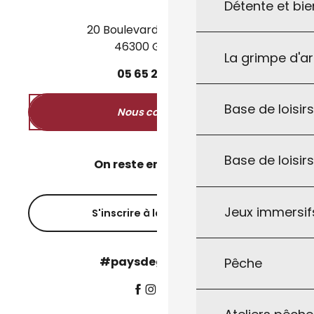
Détente et bie
20 Boulevard des Martyrs
46300 Gourdon
La grimpe d'a
05
65
27
52
50
Base de loisirs
Nous contacter
Base de loisir
On reste en contact ?
Jeux immersifs
S'inscrire à la newsletter
#paysdegourdon !
Pêche