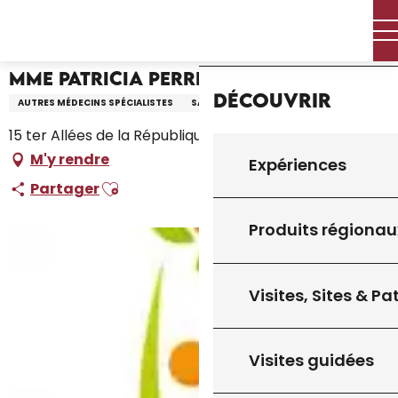
Aller
Accueil – Je prépare
Mme Patricia Perrin
Accueil
au
contenu
principal
Mme Patricia Perrin
Découvrir
AUTRES MÉDECINS SPÉCIALISTES
SANTÉ
15 ter Allées de la République, 46300 Gourdon
M'y rendre
Expériences
Ajouter aux favoris
Partager
Produits régionau
Visites, Sites & P
Visites guidées