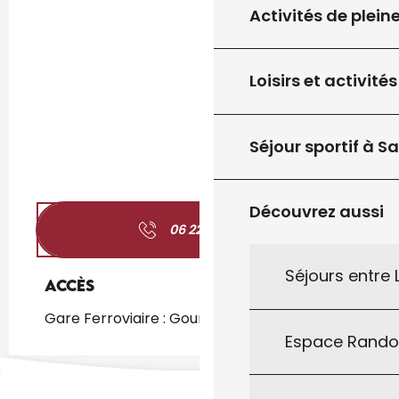
Activités de plein
Loisirs et activités
Séjour sportif à S
Découvrez aussi
06 22 47 68
▒▒
Séjours entre
Accès
Accès
Gare Ferroviaire : Gourdon à 1km
Espace Rand