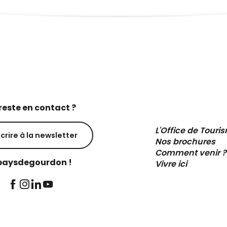
reste en contact ?
L'Office de Touri
scrire à la newsletter
Nos brochures
Comment venir ?
aysdegourdon !
Vivre ici