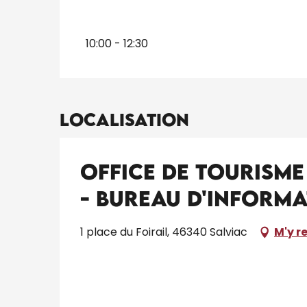
Du
5 janvier 2026
au
5 juillet 2026
10:00 - 12:30
Jusqu'au
30 août 2026
Du
31 août 2026
au
20 décembre 2026
Localisation
Office de Tourism
- Bureau d'informa
1 place du Foirail, 46340 Salviac
M'y r