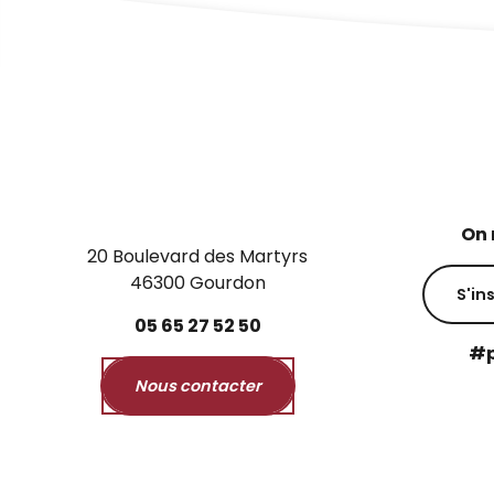
On 
20 Boulevard des Martyrs
46300 Gourdon
S'in
05
65
27
52
50
#p
Nous contacter