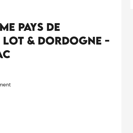
me Pays de
 Lot & Dordogne -
ac
ement