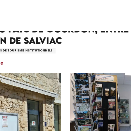
 Gourdon, entre Lot et Dordogne - Bureau d'information de Salviac
du Pays de Gourdon, entre
n de Salviac
 DE TOURISME INSTITUTIONNELS
re