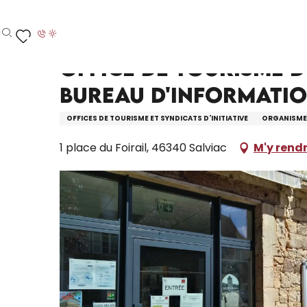
Aller
Accueil – Je prépare
Office de Tourisme du Pays de
au
contenu
Recherche
Voir les favoris
principal
Office de Tourisme 
Bureau d'informatio
OFFICES DE TOURISME ET SYNDICATS D'INITIATIVE
ORGANISMES
1 place du Foirail, 46340 Salviac
M'y rend