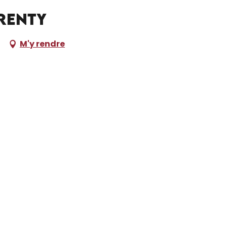
orenty
M'y rendre