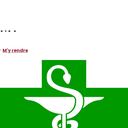
enty
M'y rendre