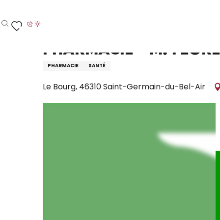
Aller
Accueil – Je prépare
Pharmacie - M. Florenty
au
contenu
Recherche
Voir les favoris
principal
Pharmacie - M. Flor
PHARMACIE
SANTÉ
Le Bourg, 46310 Saint-Germain-du-Bel-Air