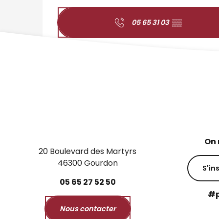
05 65 31 03
▒▒
On 
20 Boulevard des Martyrs
46300 Gourdon
S'in
05
65
27
52
50
#p
Nous contacter