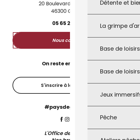
Détente et bie
20 Boulevard des Martyrs
46300 Gourdon
05
65
27
52
50
La grimpe d'a
Nous contacter
Base de loisirs
On reste en contact ?
Base de loisir
S'inscrire à la newsletter
Jeux immersifs
#paysdegourdon !
Pêche
L'Office de Tourisme