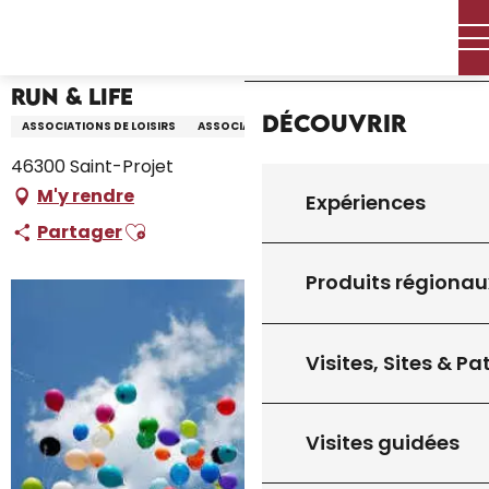
Aller
Accueil – Je prépare
Run & Life
Accueil
au
contenu
principal
Run & Life
Découvrir
ASSOCIATIONS DE LOISIRS
ASSOCIATION
46300 Saint-Projet
M'y rendre
Expériences
Ajouter aux favoris
Partager
Produits régionau
Visites, Sites & P
Visites guidées