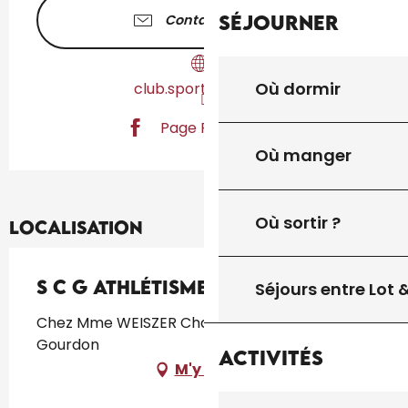
Séjourner
Contactez-nous
Où dormir
club.sportsregion.fr
Page Facebook
Où manger
Où sortir ?
Localisation
S C G Athlétisme
Séjours entre Lot
Chez Mme WEISZER Chantal 1 rue des Lilas,
Gourdon
Activités
M'y rendre