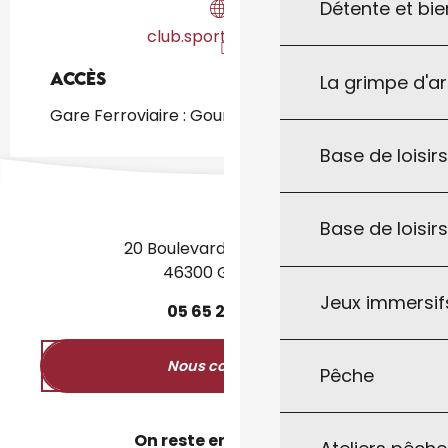
Détente et bie
club.sportsregion.fr
Accès
Accès
La grimpe d'a
Gare Ferroviaire : Gourdon à 1km
Base de loisirs
Base de loisir
20 Boulevard des Martyrs
46300 Gourdon
Jeux immersifs
05
65
27
52
50
Nous contacter
Pêche
On reste en contact ?