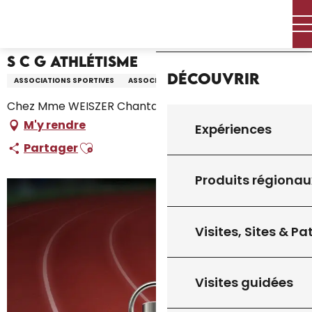
Aller
Accueil – Je prépare
S C G Athlétisme
Accueil
au
contenu
principal
S C G Athlétisme
Découvrir
ASSOCIATIONS SPORTIVES
ASSOCIATION
Chez Mme WEISZER Chantal 1 rue des Lilas, Gourdon
M'y rendre
Expériences
Ajouter aux favoris
Partager
Produits régionau
Visites, Sites & P
Visites guidées