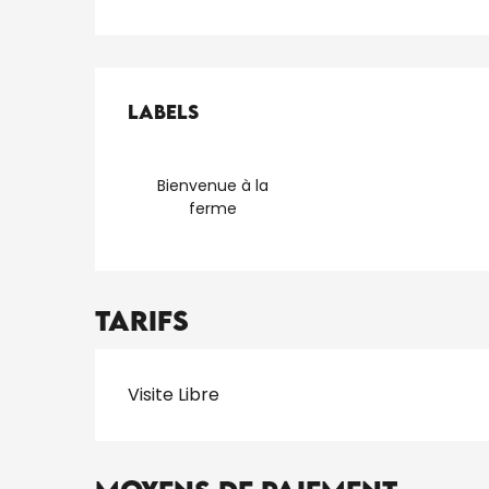
Offres de presta
Labels
Labels
Bienvenue à la
ferme
Tarifs
Tarifs 2026
Visite Libre