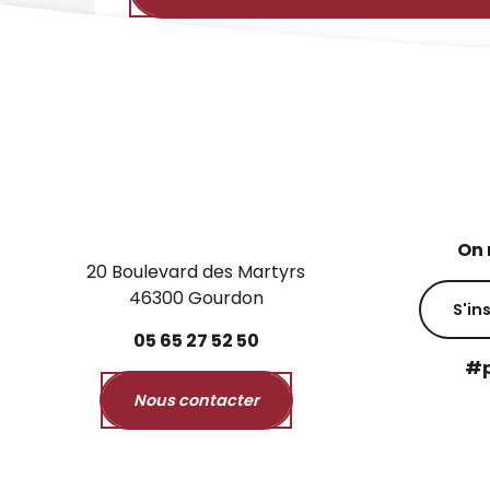
On 
20 Boulevard des Martyrs
46300 Gourdon
S'in
05
65
27
52
50
#p
Nous contacter