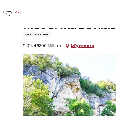
Aller
Accueil – Je prépare
Site d'Escalade Milhac II à Mil
au
contenu
Recherche
Voir les favoris
principal
Site d'Escalade Milh
SITE D'ESCALADE
D 101, 46300 Milhac
M'y rendre