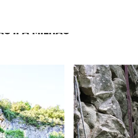
hac
ac II à Milhac