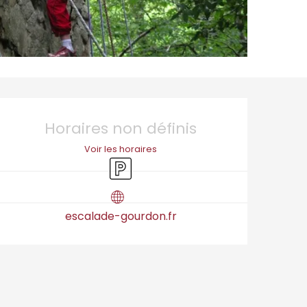
Ouverture et coordo
Horaires non définis
Voir les horaires
Parking
escalade-gourdon.fr