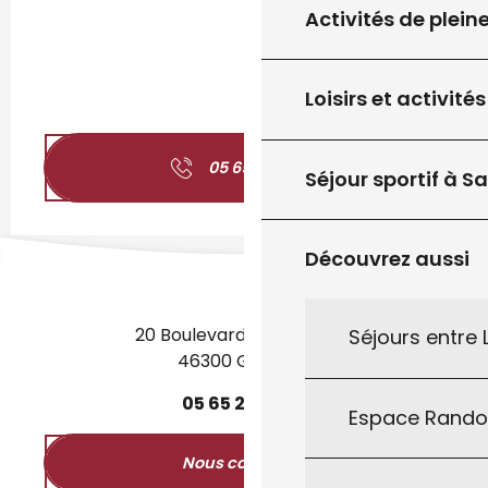
Activités de plein
Loisirs et activités
05 65 31 07
▒▒
Séjour sportif à S
Découvrez aussi
20 Boulevard des Martyrs
Séjours entre
46300 Gourdon
05
65
27
52
50
Espace Rand
Nous contacter