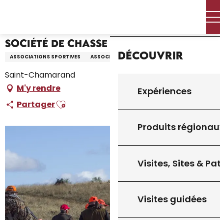
Aller
Accueil – Je prépare
Société de Chasse
Accueil
au
contenu
principal
Société de Chasse
Découvrir
ASSOCIATIONS SPORTIVES
ASSOCIATION
Saint-Chamarand
M'y rendre
Expériences
Ajouter aux favoris
Partager
Produits régionau
Visites, Sites & P
Visites guidées