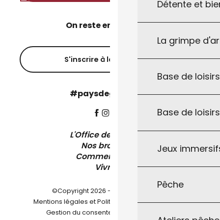
Détente et bie
On reste en contact ?
La grimpe d'a
S'inscrire à la newsletter
Base de loisirs
#paysdegourdon !
Base de loisir
L'Office de Tourisme
Nos brochures
Jeux immersifs
Comment venir ?
Vivre ici
Pêche
©Copyright 2026 - Pays de Gourdon
-
Mentions légales et Politique de confidentialité
-
-
Gestion du consentement
Plan du site