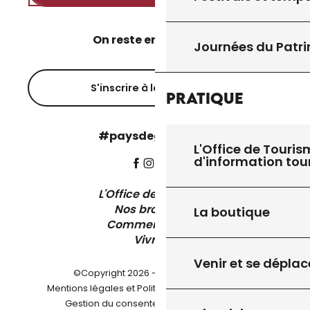
On reste en contact ?
Journées du Patr
S'inscrire à la newsletter
Pratique
#paysdegourdon !
L'Office de Touris
d'information tou
L'Office de Tourisme
Nos brochures
La boutique
Comment venir ?
Vivre ici
Venir et se déplac
©Copyright 2026 - Pays de Gourdon
-
Mentions légales et Politique de confidentialité
-
-
Gestion du consentement
Plan du site