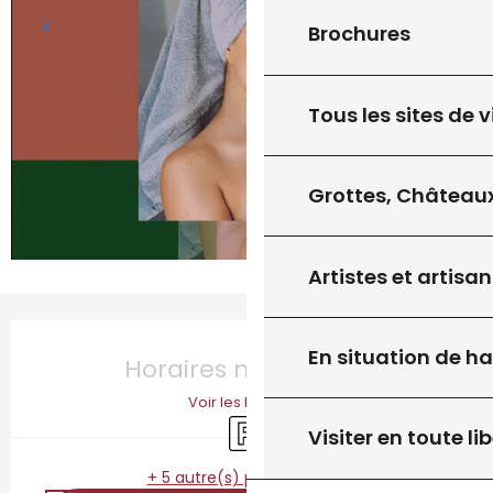
Brochures
Tous les sites de v
Grottes, Châteaux
Artistes et artisan
Ouverture et coordonnées
En situation de h
Horaires non définis
Voir les horaires
Parking
Visiter en toute lib
+ 5 autre(s) prestation(s)