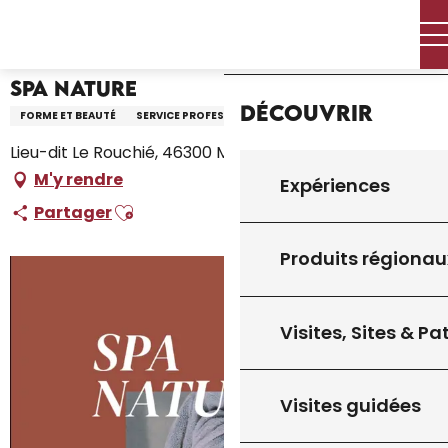
Aller
Accueil – Je prépare
Spa Nature
Accueil
au
contenu
principal
Spa Nature
Découvrir
FORME ET BEAUTÉ
SERVICE PROFESSIONNEL
Lieu-dit Le Rouchié, 46300 Milhac
M'y rendre
Expériences
Ajouter aux favoris
Partager
Produits régionau
Visites, Sites & P
Visites guidées