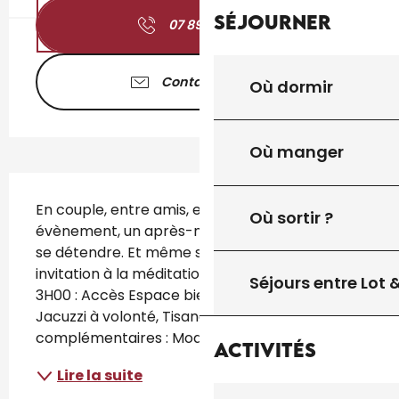
Séjourner
07 89 83 84
▒▒
Contactez-nous
Où dormir
Où manger
Description
En couple, entre amis, en famille ! Pour un 
Où sortir ?
évènement, un après-midi entre copines, pour 
se détendre. Et même seul comme une 
invitation à la méditation ! Prestations 1H30 ou 
Séjours entre Lot
3H00 : Accès Espace bien-être et détente, 
Jacuzzi à volonté, Tisanerie à volonté Services 
complémentaires : Modelages par une...
Activités
Lire la suite