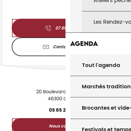
Ateliers pêche
Les Rendez-vo
07 89 83 84
▒▒
Agenda
Contactez-nous
Tout l'agenda
Marchés tradition
20 Boulevard des Martyrs
46300 Gourdon
Brocantes et vide
05
65
27
52
50
Nous contacter
Festivals et temps