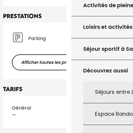
Activités de plein
Prestations
Loisirs et activités
Parking
Séjour sportif à S
Afficher toutes les prestations
Découvrez aussi
Tarifs
Séjours entre
Tarifs 2026
Général
Espace Rand
—