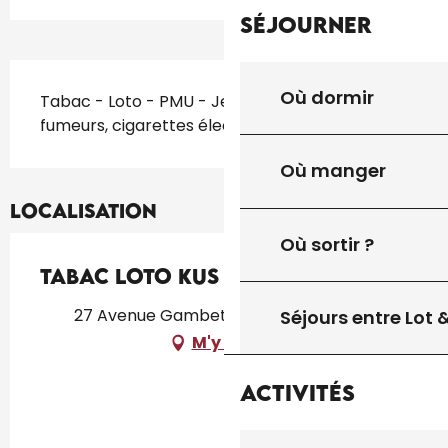
Séjourner
Description
Où dormir
Tabac - Loto - PMU - Jeux. Relais colis. Articles 
fumeurs, cigarettes électroniques.
Où manger
Localisation
Où sortir ?
Tabac Loto Kus
27 Avenue Gambetta, 46300 Gourdon
Séjours entre Lot
M'y rendre
Activités