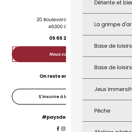
Détente et bie
20 Boulevard des Martyrs
La grimpe d'a
46300 Gourdon
05
65
27
52
50
Base de loisirs
Nous contacter
Base de loisir
On reste en contact ?
Jeux immersifs
S'inscrire à la newsletter
Pêche
#paysdegourdon !