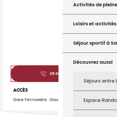
Activités de plein
Loisirs et activités
Séjour sportif à S
Découvrez aussi
05 65 41 66
▒▒
Séjours entre
Accès
Accès
Gare Ferroviaire : Gourdon à 837m
Espace Rand