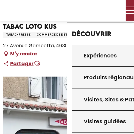
Aller
Accueil – Je prépare
Tabac Loto Kus
Accueil
au
contenu
principal
Tabac Loto Kus
Découvrir
TABAC-PRESSE
COMMERCE DE DÉTAIL
27 Avenue Gambetta, 46300 Gourdon
M'y rendre
Expériences
Ajouter aux favoris
Partager
Produits régionau
Visites, Sites & P
Visites guidées