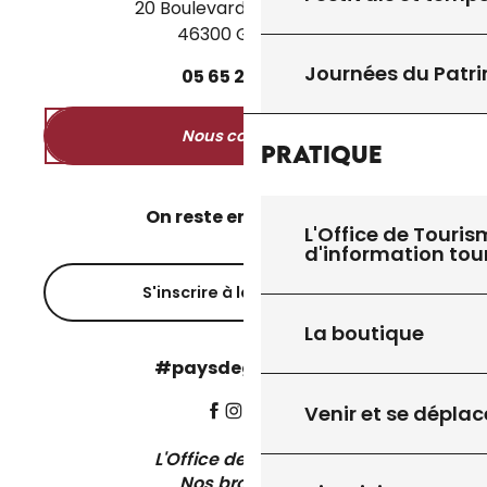
20 Boulevard des Martyrs
46300 Gourdon
Journées du Patr
05
65
27
52
50
Nous contacter
Pratique
On reste en contact ?
L'Office de Touris
d'information tou
S'inscrire à la newsletter
La boutique
#paysdegourdon !
Venir et se déplac
L'Office de Tourisme
Nos brochures