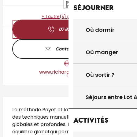
Parking
Séjourner
+ 1 autre(s) prestation(s)
Où dormir
07 82 87 91
▒▒
Contactez-nous
Où manger
www.richardlarmenier.fr
Où sortir ?
Séjours entre Lot
Description
La méthode Poyet et la Somatopathie sont 
des techniques manuelles de soin douces, 
Activités
globales et profondes. L'idée est de rétablir un 
équilibre global qui permette au patient de 