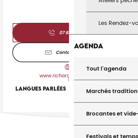
Ateliers pêche
Les Rendez-vo
07 82 87 91
▒▒
Agenda
Contactez-nous
Tout l'agenda
www.richardlarmenier.fr
Langues parlées
Langues parlées
Marchés tradition
Brocantes et vide
Festivals et temps