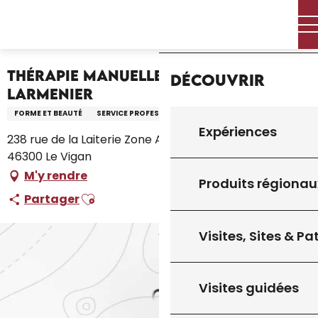
Aller
Accueil – Je prépare
Accueil
au
Thérapie Manuelle Énergétique - M. Larmenier
contenu
principal
Thérapie Manuelle Énergétique - M.
Découvrir
Larmenier
FORME ET BEAUTÉ
SERVICE PROFESSIONNEL
Expériences
238 rue de la Laiterie Zone Artisanale des Près Vignals,
46300 Le Vigan
M'y rendre
Produits régionau
Ajouter aux favoris
Partager
Visites, Sites & P
Visites guidées