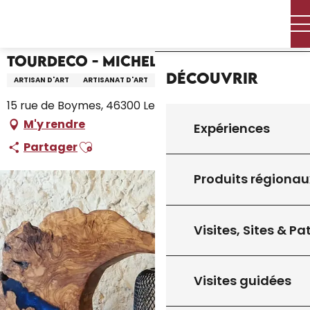
Aller
Accueil – Je prépare
Tourdeco - Michel Malaussane
Accueil
au
contenu
principal
Tourdeco - Michel Malaussane
Découvrir
ARTISAN D'ART
ARTISANAT D'ART
15 rue de Boymes, 46300 Le Vigan
M'y rendre
Expériences
Ajouter aux favoris
Partager
Produits régionau
Visites, Sites & P
Visites guidées