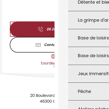
Détente et bie
La grimpe d'a
06 24 25 51
▒▒
Base de loisirs
Contactez-nous
Base de loisir
tourdeco.com
Jeux immersifs
Pêche
20 Boulevard des Martyrs
46300 Gourdon