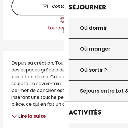
Séjourner
Contactez-nous
Où dormir
tourdeco.com
Où manger
Description
Depuis sa création, Tourdeco a transformé 
Où sortir ?
des espaces grâce à des objets artisanaux en 
bois et en résine. Créations bois tourné et 
sculpté. Le savoir-faire de Michel Malaussane 
Séjours entre Lot
permet de concilier esthétique, utilité et art, 
insérant une touche personnelle dans chaque 
pièce, ce qui en fait un atout...
Activités
Lire la suite