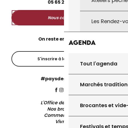
Ateliers pêche
05
65
27
52
50
Nous contacter
Les Rendez-vo
On reste en contact ?
Agenda
S'inscrire à la newsletter
Tout l'agenda
#paysdegourdon !
Marchés tradition
L'Office de Tourisme
Brocantes et vide
Nos brochures
Comment venir ?
Vivre ici
Festivals et temps