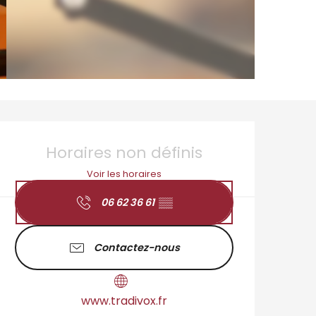
Ouverture et coordo
Horaires non définis
Voir les horaires
06 62 36 61
▒▒
Contactez-nous
www.tradivox.fr