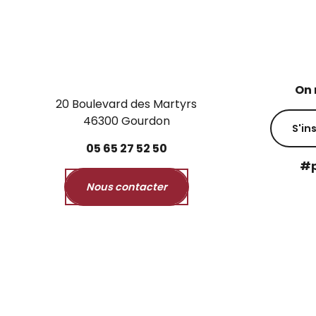
On 
20 Boulevard des Martyrs
46300 Gourdon
S'in
05
65
27
52
50
#p
Nous contacter