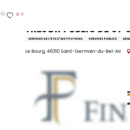
Aller
Accueil – Je prépare
Trésor Public de St Germain
au
contenu
Recherche
Voir les favoris
principal
Trésor Public de St
SERVICES DE L'ETAT/ INSTITUTIONS
SERVICES PUBLICS
ADMI
Le Bourg, 46310 Saint-Germain-du-Bel-Air