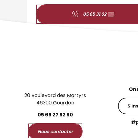
05 65 31 02
▒▒
On 
20 Boulevard des Martyrs
46300 Gourdon
S'in
05
65
27
52
50
#p
Nous contacter