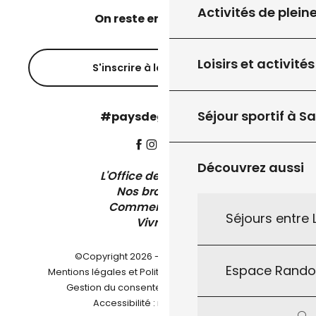
Activités de plein
On reste en contact ?
Loisirs et activités
S'inscrire à la newsletter
Séjour sportif à S
#paysdegourdon !
Découvrez aussi
L'Office de Tourisme
Nos brochures
Comment venir ?
Séjours entre
Vivre ici
©Copyright 2026 - Pays de Gourdon
Espace Rand
-
Mentions légales et Politique de confidentialité
-
-
Gestion du consentement
Plan du site
Accessibilité : non conforme