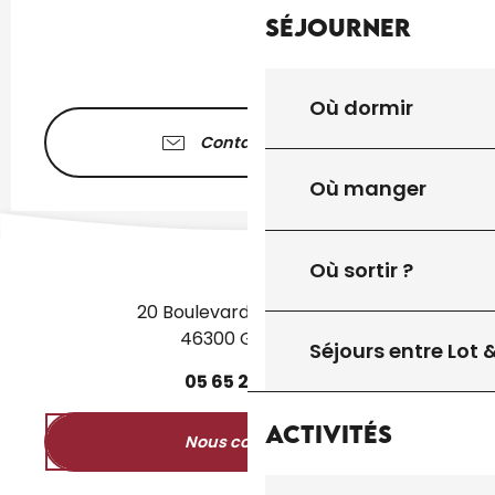
Séjourner
Où dormir
Contactez-nous
Où manger
Où sortir ?
20 Boulevard des Martyrs
46300 Gourdon
Séjours entre Lot
05
65
27
52
50
Activités
Nous contacter