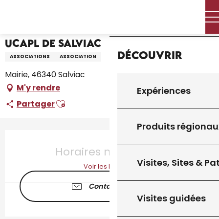
Aller
Accueil – Je prépare
UCAPL de Salviac
Accueil
au
contenu
principal
UCAPL de Salviac
Découvrir
ASSOCIATIONS
ASSOCIATION
Mairie, 46340 Salviac
M'y rendre
Expériences
Ajouter aux favoris
Partager
Produits régionau
Ouverture et coordonnées
Horaires non définis
Visites, Sites & P
Voir les horaires
Contactez-nous
Visites guidées