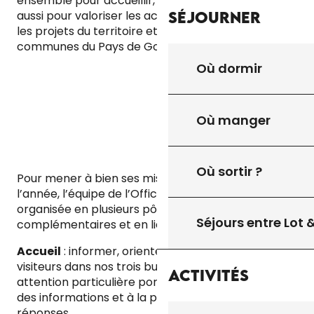
ensemble pour accueillir, informer, conseiller, mais
aussi pour valoriser les acteurs locaux, faire vivre
Séjourner
les projets du territoire et faire rayonner les 35
communes du Pays de Gourdon.
Où dormir
Où manger
Où sortir ?
Pour mener à bien ses missions tout au long de
l’année, l’équipe de l’Office de Tourisme est
organisée en plusieurs pôles de compétences,
Séjours entre Lot
complémentaires et en lien constant :
Accueil
: informer, orienter et conseiller les
visiteurs dans nos trois bureaux, avec une
Activités
attention particulière portée à l’écoute, à la clarté
des informations et à la personnalisation des
réponses.