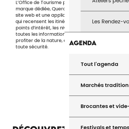
Ateliers pêche
L’Office de Tourisme porte sa propre
marque dédiée, Quercy Outdoor, avec un
site web et une application mobile gratuite
Les Rendez-vo
qui recensent les itinéraires balisés, les
points d’intérêt, les niveaux de difficulté et
toutes les informations pratiques pour
profiter de la nature, en autonomie et en
Agenda
toute sécurité.
Tout l'agenda
Marchés tradition
Brocantes et vide
LA BOUTIQUE
Festivals et temps