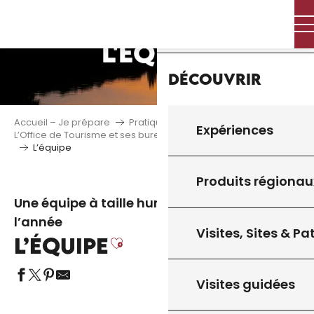
Aller
Accueil
au
contenu
L'ÉQUIPE
principal
Découvrir
Accueil – Je prépare
Pratique
Expériences
L’Office de Tourisme et ses bureaux d’information touristique
L’équipe
Produits régionau
Une équipe à taille humaine, engagée toute
l’année
Visites, Sites & P
L’ÉQUIPE
Ajouter aux favoris
Visites guidées