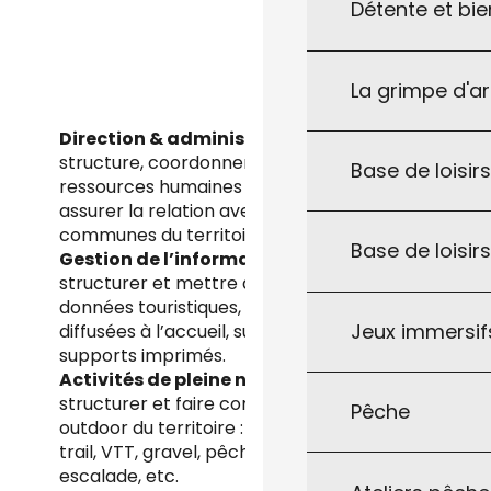
Détente et bie
La grimpe d'a
Direction & administration
: piloter la
structure, coordonner les projets, gérer les
Base de loisirs
ressources humaines et financières, et
assurer la relation avec les élus et les 35
communes du territoire.
Base de loisir
Gestion de l’information
: collecter,
structurer et mettre à jour l’ensemble des
données touristiques, qu’elles soient
Jeux immersifs
diffusées à l’accueil, sur le web ou via des
supports imprimés.
Activités de pleine nature
: développer,
structurer et faire connaître l’offre
Pêche
outdoor du territoire : randonnée pédestre,
trail, VTT, gravel, pêche, baignade,
escalade, etc.