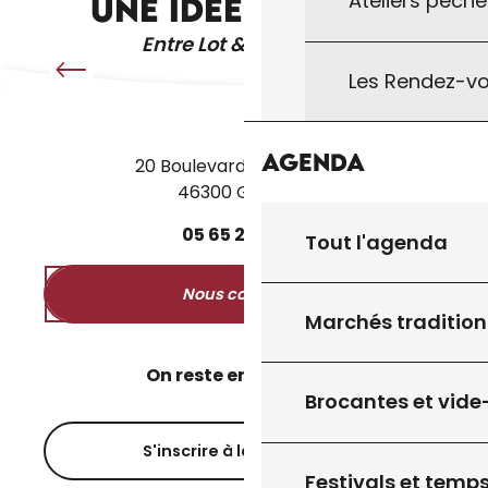
Ateliers pêche
UNE IDÉE RECETTE
Entre Lot & Dordogne
Les Rendez-vo
Agenda
20 Boulevard des Martyrs
46300 Gourdon
05
65
27
52
50
Tout l'agenda
Nous contacter
Marchés tradition
On reste en contact ?
Brocantes et vide
S'inscrire à la newsletter
Festivals et temps