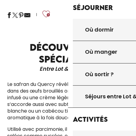
Séjourner
Ajouter aux fa
Où dormir
DÉCOUVREZ LES
Où manger
SPÉCIALITÉS
Entre Lot & Dordogne
Où sortir ?
Le safran du Quercy révèle toute sa délicatesse
dans des œufs brouillés onctueux, un filet de miel
Séjours entre Lot
infusé ou une crème légère. Cet or rouge
s’accorde aussi avec subtilité à une viande
blanche ou un cabécou tiède, pour une touche
aromatique à la fois douce et envoûtante.
Activités
Utilisé avec parcimonie, il sublime les préparations
salées comme sucrées, en apportant couleur,