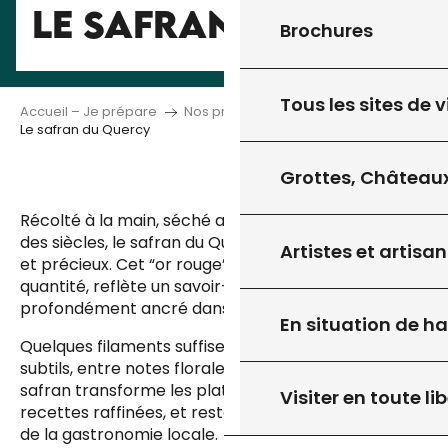
LE SAFRAN
Brochures
Tous les sites de v
Accueil – Je prépare
Nos produits du terroir
Le safran du Quercy
Grottes, Châteaux
Récolté à la main, séché avec soin et utilisé depuis
des siècles, le safran du Quercy est un produit rare
Artistes et artisan
et précieux. Cet “or rouge”, cultivé en petite
quantité, reflète un savoir-faire exigeant et
profondément ancré dans la terre.
En situation de h
Quelques filaments suffisent à libérer ses arômes
subtils, entre notes florales et touches épicées. Le
safran transforme les plats les plus simples en
Visiter en toute lib
recettes raffinées, et reste l’un des joyaux discrets
de la gastronomie locale.