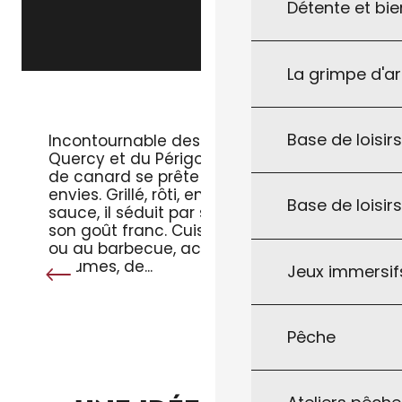
Détente et bie
La grimpe d'a
LE MAGRET DE CANARD
Base de loisirs
Incontournable des tables du
Quercy et du Périgord, le magret
de canard se prête à toutes les
envies. Grillé, rôti, en salade ou en
Base de loisir
sauce, il séduit par sa tendreté et
son goût franc. Cuisiné à la poêle
ou au barbecue, accompagné de
légumes, de...
Jeux immersifs
Pêche
LA MIQUE LEVÉE