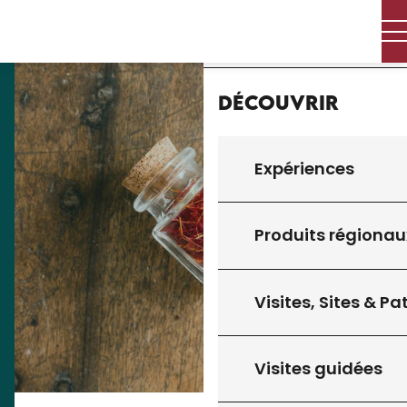
Aller
Accueil
au
contenu
principal
Découvrir
Expériences
Produits régionau
Visites, Sites & P
Visites guidées