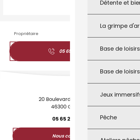
Détente et bie
La grimpe d'a
Propriétaire
Base de loisirs
05 65 24 50
▒▒
Base de loisir
Jeux immersifs
20 Boulevard des Martyrs
46300 Gourdon
Pêche
05
65
27
52
50
Nous contacter