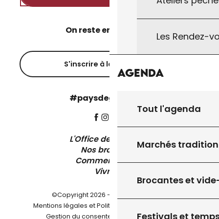
Ateliers pêche
On reste en contact ?
Les Rendez-vo
S'inscrire à la newsletter
Agenda
#paysdegourdon !
Tout l'agenda
L'Office de Tourisme
Marchés tradition
Nos brochures
Comment venir ?
Vivre ici
Brocantes et vide
©Copyright 2026 - Pays de Gourdon
-
Mentions légales et Politique de confidentialité
Festivals et temps
-
-
Gestion du consentement
Plan du site