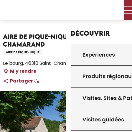
Aller
Accueil – Je prépare
Séjourner
Où dormir
Accueil
au
Campings et aires de camping car
contenu
Aire de Pique-Nique de St Chamarand
principal
Découvrir
Aire de Pique-Nique de St
Chamarand
AIRE DE PIQUE-NIQUE
Expériences
Le bourg, 46310 Saint-Chamarand
M'y rendre
Produits régionau
Ajouter aux favoris
Partager
Visites, Sites & P
Visites guidées