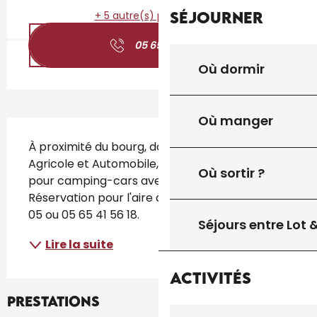
Séjourner
+ 5 autre(s) prestation(s)
05 65 41 56
▒▒
Où dormir
Où manger
Description
À proximité du bourg, dans le cadre du Musée 
Agricole et Automobile, aire d'étape gratuite 
Où sortir ?
pour camping-cars avec aire de service. 
Réservation pour l'aire d'étape au 06 81 09 98 
05 ou 05 65 41 56 18.
Séjours entre Lot
Lire la suite
Activités
Prestations