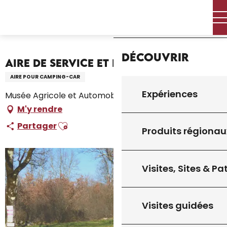
Aller
Accueil – Je prépare
Séjourner
Où dormir
Accueil
au
Campings et aires de camping car
contenu
Aire de Service et d’Étape de Pépy
principal
Découvrir
Aire de Service et d’Étape de Pépy
AIRE POUR CAMPING-CAR
Expériences
Musée Agricole et Automobile - Pépy, 46340 Salviac
M'y rendre
Ajouter aux favoris
Partager
Produits régionau
Visites, Sites & P
Visites guidées