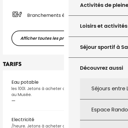
Activités de plein
Branchements électriques
Loisirs et activités
Afficher toutes les prestations
Séjour sportif à S
Tarifs
Découvrez aussi
Tarifs 2026
Eau potable
Séjours entre
les 100l. Jetons à acheter chez les commerçants ou
au Musée.
—
Espace Rand
Electricité
/heure. Jetons à acheter chez les commerçants ou