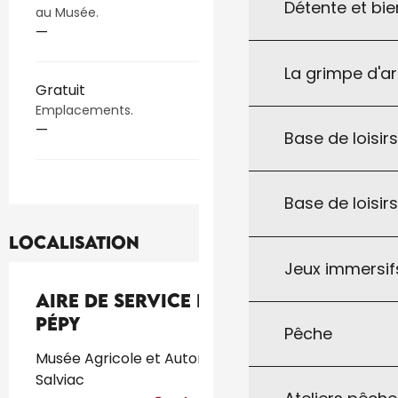
Détente et bie
au Musée.
—
La grimpe d'a
Gratuit
Emplacements.
—
Base de loisirs
Base de loisir
Localisation
Jeux immersifs
Aire de Service et d’Étape de
Pépy
Pêche
Musée Agricole et Automobile - Pépy, 46340
Salviac