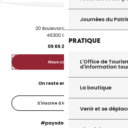
Journées du Patr
20 Boulevard des Martyrs
46300 Gourdon
Pratique
05
65
27
52
50
L'Office de Touris
Nous contacter
d'information tou
On reste en contact ?
La boutique
S'inscrire à la newsletter
Venir et se déplac
#paysdegourdon !