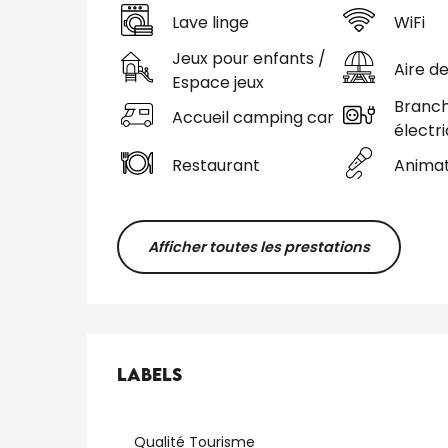
Lave linge
WiFi
Jeux pour enfants /
Aire d
Espace jeux
Branc
Accueil camping car
électr
Restaurant
Animat
Afficher toutes les prestations
Offres de presta
Labels
Labels
Qualité Tourisme