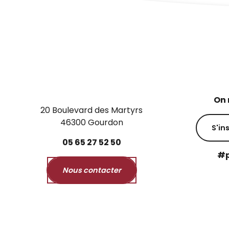
On 
20 Boulevard des Martyrs
46300 Gourdon
S'in
05
65
27
52
50
#p
Nous contacter