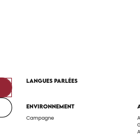
Langues parlées
Langues parlées
Environnement
Environnement
Campagne
A
G
A