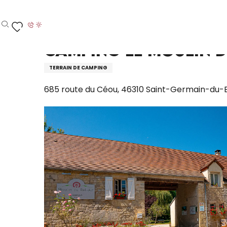
Aller
Accueil – Je prépare
Séjourner
Où dormir
C
au
contenu
Recherche
Voir les favoris
principal
Camping Le Moulin d
TERRAIN DE CAMPING
685 route du Céou, 46310 Saint-Germain-du-B