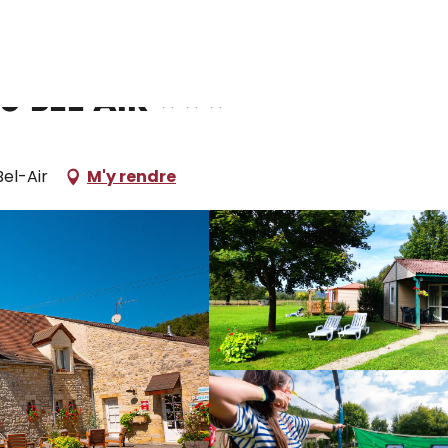
ampings et aires de camping car
Camping Le Moulin du Bel Air
u Bel Air
el-Air
M'y rendre