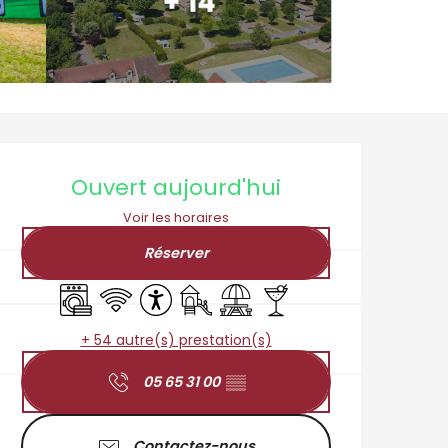
+ 14
Ouverture et coordo
Ouvert aujourd'hui
Voir les horaires
Réserver
Lave linge
WiFi
Accessibilité
Jeux pour enfants / Espace jeux
Aire de pique nique
Bar / Buvette
+ 54 autre(s) prestation(s)
05 65 31 00
▒▒
Contactez-nous