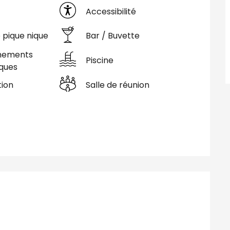
Accessibilité
e pique nique
Bar / Buvette
hements
Piscine
iques
ion
Salle de réunion
tions