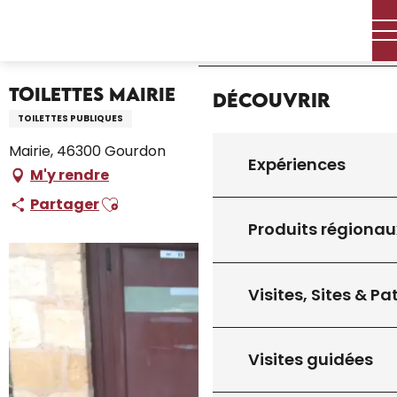
Aller
Accueil – Je prépare
Séjourner
Où dormir
Accueil
au
Campings et aires de camping car
Toilettes Mairie
contenu
principal
Toilettes Mairie
Découvrir
TOILETTES PUBLIQUES
Mairie, 46300 Gourdon
Expériences
M'y rendre
Ajouter aux favoris
Partager
Produits régionau
Visites, Sites & P
Visites guidées