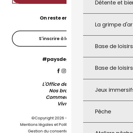
Détente et bie
On reste en contact ?
La grimpe d'a
S'inscrire à la newsletter
Base de loisirs
#paysdegourdon !
Base de loisir
L'Office de Tourisme
Jeux immersifs
Nos brochures
Comment venir ?
Vivre ici
Pêche
©Copyright 2026 - Pays de Gourdon
-
Mentions légales et Politique de confidentialité
-
-
Gestion du consentement
Plan du site