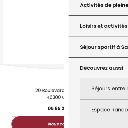
Activités de plein
Loisirs et activités
Séjour sportif à S
Découvrez aussi
Séjours entre
20 Boulevard des Martyrs
46300 Gourdon
05
65
27
52
50
Espace Rand
Nous contacter