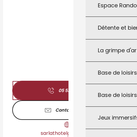
Espace Rand
Détente et bie
La grimpe d'a
Base de loisirs
05 53 28 15
▒▒
Base de loisir
Contactez-nous
Jeux immersifs
sarlathoteldupont.com