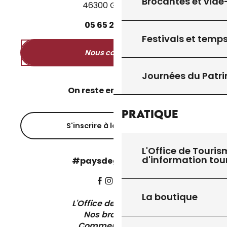
Brocantes et vide
46300 Gourdon
05
65
27
52
50
Festivals et temps
Nous contacter
Journées du Patr
On reste en contact ?
Pratique
S'inscrire à la newsletter
L'Office de Touris
d'information tou
#paysdegourdon !
La boutique
L'Office de Tourisme
Nos brochures
Comment venir ?