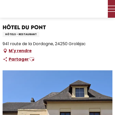
Aller
Accueil – Je prépare
Séjourner
Où dormir
Hôtels
au
Hôtel du Pont
contenu
principal
Hôtel du Pont
HÔTELS - RESTAURANT
941 route de la Dordogne, 24250 Groléjac
M'y rendre
Ajouter aux favoris
Partager