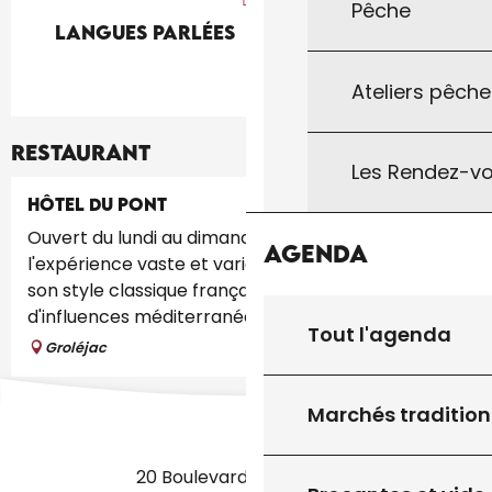
Pêche
Langues parlées
Langues parlées
Ateliers pêche
Restaurant
Les Rendez-vo
HÔTEL DU PONT
Ouvert du lundi au dimanche sauf jeudi Avec
Agenda
l'expérience vaste et variée du Chef Philippe, et
son style classique français avec des notes
d'influences méditerranéennes, c'est...
Tout l'agenda
Groléjac
Marchés tradition
20 Boulevard des Martyrs