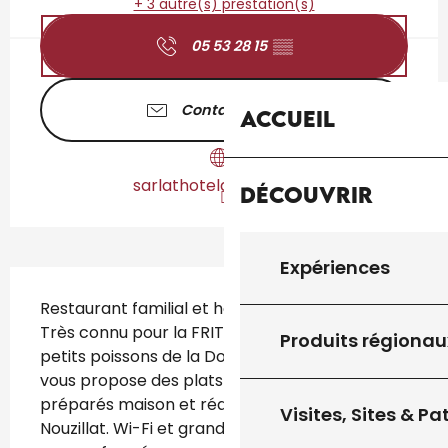
+ 3 autre(s) prestation(s)
05 53 28 15
▒▒
Contactez-nous
Accueil
sarlathoteldupont.com
Découvrir
Expériences
Description
Restaurant familial et hôtel avec 12 chambres. 
Très connu pour la FRITURE d'Ablettes (les 
Produits régionau
petits poissons de la Dordogne). Le restaurant 
vous propose des plats et des menus 
préparés maison et réalisés par Chef Philippe 
Visites, Sites & P
Nouzillat. Wi-Fi et grand parking gratuit et 