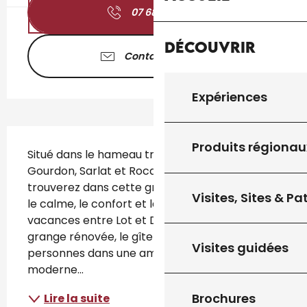
07 68 14 02
▒▒
Découvrir
Contactez-nous
Expériences
Description
Produits régionau
Situé dans le hameau tranquille du Barou entre 
Gourdon, Sarlat et Rocamadour, vous 
trouverez dans cette grande maison familiale 
Visites, Sites & P
le calme, le confort et la chaleur des 
vacances entre Lot et Dordogne. Ancienne 
grange rénovée, le gîte accueille jusqu'à 12 
Visites guidées
personnes dans une ambiance à la fois 
moderne...
Brochures
Lire la suite