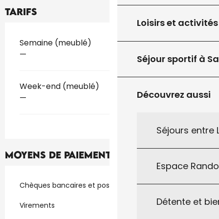
Tarifs
Loisirs et activités
Tarifs 2026
Semaine (meublé)
—
Séjour sportif à S
Week-end (meublé)
Découvrez aussi
—
Séjours entre
Moyens de paiement
Espace Rand
Chèques bancaires et postaux
Détente et bie
Virements