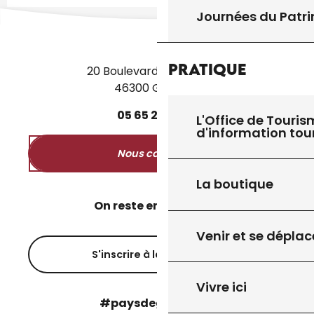
Journées du Patr
Pratique
20 Boulevard des Martyrs
46300 Gourdon
05
65
27
52
50
L'Office de Touris
d'information tou
Nous contacter
La boutique
On reste en contact ?
Venir et se déplac
S'inscrire à la newsletter
Vivre ici
#paysdegourdon !