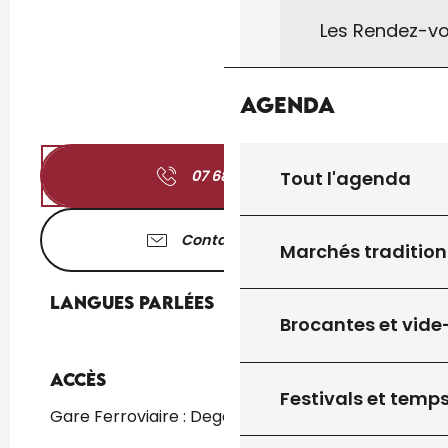
Les Rendez-vo
Agenda
Tout l'agenda
07 68 14 02
▒▒
Contactez-nous
Marchés tradition
Langues parlées
Langues parlées
Brocantes et vide
Accès
Accès
Festivals et temps
Gare Ferroviaire : Degagnac à 2km