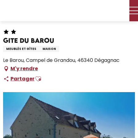
Aller
Accueil – Je prépare
Séjourner
Où dormir
au
Locations de vacances
Gite du Barou
contenu
principal
Gite du Barou
MEUBLÉS ET GÎTES
MAISON
Le Barou, Campel de Grandou, 46340 Dégagnac
M'y rendre
Ajouter aux favoris
Partager