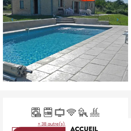
Ouverture et coordonnées
Lave linge
Lave vaisselle
Télévision
WiFi
Jeux pour enfants / Es
Piscine
+ 38 autre(s) prestation(s)
Accueil