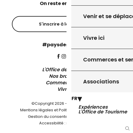
On reste en contact ?
Venir et se déplac
S'inscrire à la newsletter
Vivre ici
#paysdegourdon !
Commerces et ser
L'Office de Tourisme
Nos brochures
Associations
Comment venir ?
Vivre ici
FR
©Copyright 2026 - Pays de Gourdon
Expériences
-
Mentions légales et Politique de confidentialité
L'Office de Tourisme
-
-
Gestion du consentement
Plan du site
Accessibilité : non conforme