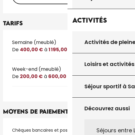
Activités
Tarifs
Activités de plein
Tarifs 2026
Semaine (meublé)
De
400,00 €
à
1 195,00 €
Loisirs et activités
Week-end (meublé)
De
200,00 €
à
600,00 €
Séjour sportif à S
Découvrez aussi
Moyens de paiement
Séjours entre
Chèques bancaires et postaux