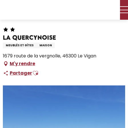
Aller
Accueil – Je prépare
Séjourner
Où dormir
au
Locations de vacances
La Quercynoise
contenu
principal
La Quercynoise
MEUBLÉS ET GÎTES
MAISON
1679 route de la vergnolle, 46300 Le Vigan
M'y rendre
Ajouter aux favoris
Partager