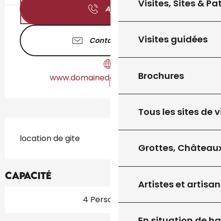
Visites, Sites & P
Appeler
Visites guidées
Contactez-nous
Brochures
www.domainedelamarandine.fr
Tous les sites de v
Description
location de gite
Grottes, Châteaux
Capacité
Artistes et artisan
4 Personne(s)
En situation de h