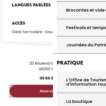
Langues parlées
Langues parlées
Brocantes et vide
Accès
Accès
Festivals et temps
Gare Ferroviaire : Gourdon à 4km
Journées du Patr
Pratique
20 Boulevard des Martyrs
46300 Gourdon
05
65
27
52
50
L'Office de Touris
d'information tou
Nous contacter
La boutique