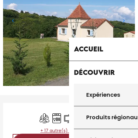
Accueil
Découvrir
Expériences
Ouverture et coordonnées
Air conditionné
Lave vaisselle
Télévision
Piscine
Entrée indépendant
Produits régionau
+ 17 autre(s) prestation(s)