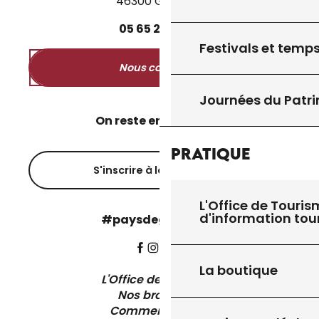
46300 Gourdon
05
65
27
52
50
Festivals et temps
Nous contacter
Journées du Patr
On reste en contact ?
Pratique
S'inscrire à la newsletter
L'Office de Touris
d'information tou
#paysdegourdon !
La boutique
L'Office de Tourisme
Nos brochures
Comment venir ?