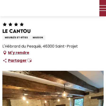
Aller
Accueil – Je prépare
Séjourner
Où dormir
au
Locations de vacances
Le Cantou
contenu
principal
Le Cantou
MEUBLÉS ET GÎTES
MAISON
L'Hébrard du Pesquié, 46300 Saint-Projet
M'y rendre
Ajouter aux favoris
Partager