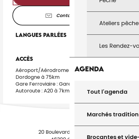
Pêche
Contactez-nous
Ateliers pêche
Langues parlées
Langues parlées
Les Rendez-vo
Accès
Accès
Agenda
Aéroport/Aérodrome : Brive Vallée de la
Dordogne à 75km
Gare Ferroviaire : Gare sncf Gourdon à 9km
Autoroute : A20 à 7km
Tout l'agenda
Marchés tradition
20 Boulevard des Martyrs
Brocantes et vide