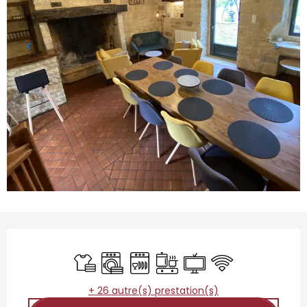
Ouverture et coordonnées
Draps et linge
Lave linge
Lave vaisselle
Plaque de cuisson
Télévision
WiFi
+ 26 autre(s) prestation(s)