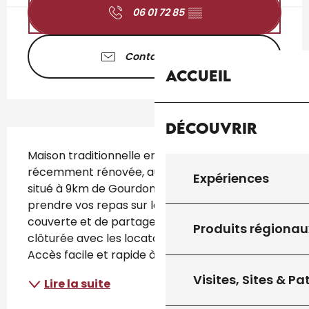
06 01 72 85
▒▒
Contactez-nous
Accueil
Découvrir
Description
Maison traditionnelle en pierres tout 
récemment rénovée, au cœur d'un hameau 
Expériences
situé à 9km de Gourdon. Vous apprécierez de 
prendre vos repas sur la terrasse semi-
couverte et de partager la grande piscine 
Produits régionau
clôturée avec les locataires de 3 autres gites. 
Accès facile et rapide à quelques sites...
Visites, Sites & P
Lire la suite