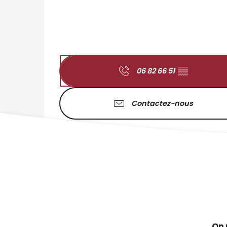
06 82 66 51
▒▒
Contactez-nous
On 