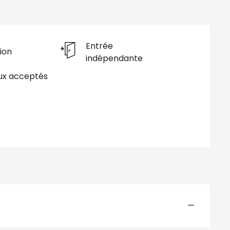
Entrée
ion
indépendante
ux acceptés
—