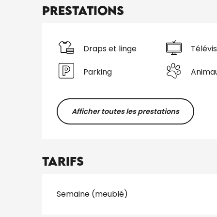
Prestations
Draps et linge
Télévis
Parking
Anima
Afficher toutes les prestations
Tarifs
Tarifs 2026
Semaine (meublé)