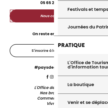
05
65
27
52
50
Festivals et temps
Nous contacter
Journées du Patr
On reste en contact ?
Pratique
S'inscrire à la newsletter
L'Office de Touris
d'information tou
#paysdegourdon !
La boutique
L'Office de Tourisme
Nos brochures
Comment venir ?
Venir et se déplac
Vivre ici