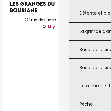
Les Granges du Barri haut Gîte
Bouriane
Détente et bie
271 rue des Barres, 46300 Milhac
M'y rendre
La grimpe d'a
Base de loisirs
Base de loisir
Jeux immersifs
Pêche