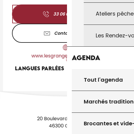
Ateliers pêche
33 06 09 30 30
▒▒
Contactez-nous
Les Rendez-vo
www.lesgrangesdubarrihaut.fr
Agenda
Langues parlées
Langues parlées
Tout l'agenda
Marchés tradition
20 Boulevard des Martyrs
Brocantes et vide
46300 Gourdon