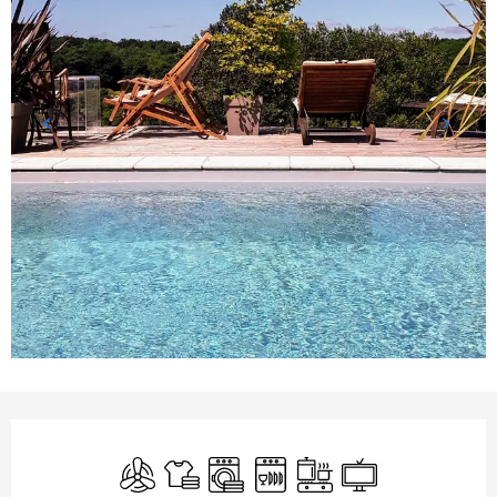
Ouverture et coordonnées
Air conditionné
Draps et linge
Lave linge
Lave vaisselle
Plaque de cuisson
Télévision