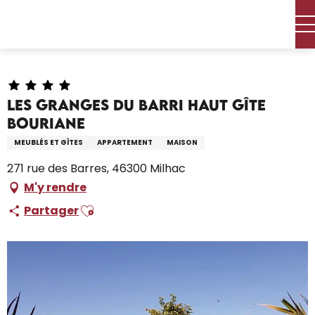
Aller
Accueil – Je prépare
Séjourner
Où dormir
au
Locations de vacances
contenu
Les Granges du Barri haut Gîte Bouriane
principal
Les Granges du Barri haut Gîte
Bouriane
MEUBLÉS ET GÎTES
APPARTEMENT
MAISON
271 rue des Barres, 46300 Milhac
M'y rendre
Ajouter aux favoris
Partager