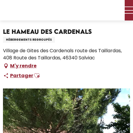
Aller
Accueil – Je prépare
Séjourner
Où dormir
au
Villages Vacances
Le Hameau des Cardenals
contenu
principal
Le Hameau des Cardenals
HÉBERGEMENTS REGROUPÉS
Village de Gites des Cardenals route des Taillardas,
408 Route des Taillardas, 46340 Salviac
M'y rendre
Ajouter aux favoris
Partager