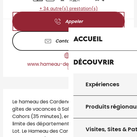
+ 34 autre(s) prestation(s)
Appeler
Accueil
Contactez-nous
Découvrir
www.hameau-des-cardenals.com
Expériences
Description
Le hameau des Cardenals est un village de 8 
Produits régionau
gîtes de vacances à Salviac, entre Sarlat et 
Cahors (35 minutes), en Périgord Quercy, en 
limite des départements de la Dordogne et du 
Visites, Sites & P
Lot. Le Hameau des Cardenals profite d’une 