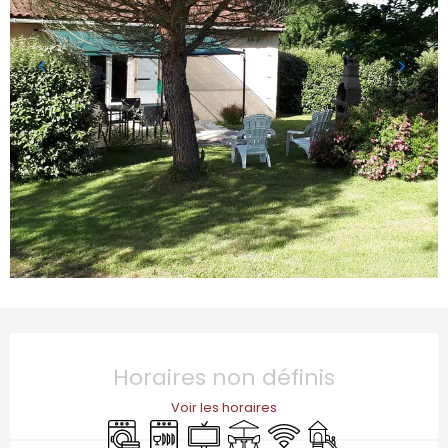
Ouverture et coordonnées
Horaires non définis
Voir les horaires
Lave linge
Lave vaisselle
Télévision
Terrasse
WiFi
Jeux pour enfants