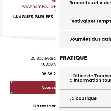
Brocantes et vide
www.hameau-des-cardenals.com
Langues parlées
Langues parlées
Festivals et temps
Journées du Patr
Pratique
20 Boulevard des Martyrs
46300 Gourdon
05
65
27
52
50
L'Office de Touris
d'information tou
Nous contacter
La boutique
On reste en contact ?