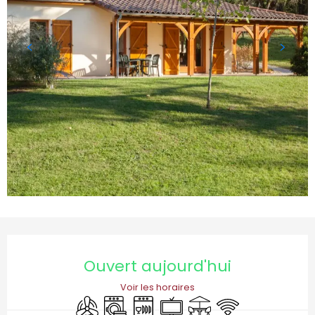
Ouverture et coordonnées
Ouvert aujourd'hui
Voir les horaires
Air conditionné
Lave linge
Lave vaisselle
Télévision
Terrasse
WiFi