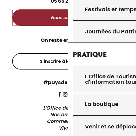
05
65
27
52
50
Festivals et temps
Nous contacter
Journées du Patr
On reste en contact ?
Pratique
S'inscrire à la newsletter
L'Office de Touris
d'information tou
#paysdegourdon !
La boutique
L'Office de Tourisme
Nos brochures
Comment venir ?
Venir et se déplac
Vivre ici