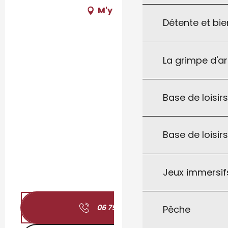
M'y rendre
Détente et bie
La grimpe d'a
Base de loisirs
Base de loisir
Jeux immersifs
06 79 62 02
▒▒
Pêche