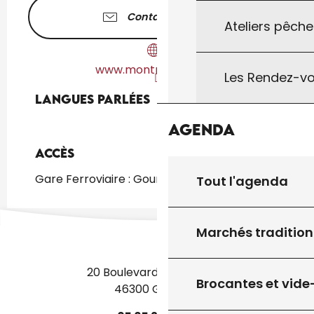
Contactez-nous
Ateliers pêche
www.montmarsis.com
Les Rendez-vo
Langues parlées
Langues parlées
Agenda
Accès
Accès
Gare Ferroviaire : Gourdon à 2km
Tout l'agenda
Marchés tradition
20 Boulevard des Martyrs
Brocantes et vide
46300 Gourdon