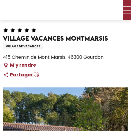
Aller
Accueil – Je prépare
Séjourner
Où dormir
au
Villages Vacances
Village Vacances Montmarsis
contenu
principal
Village Vacances Montmarsis
VILLAGE DE VACANCES
415 Chemin de Mont Marsis, 46300 Gourdon
M'y rendre
Ajouter aux favoris
Partager