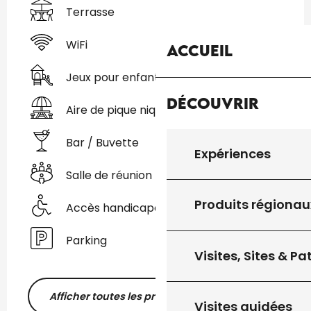
Terrasse
WiFi
Accueil
Jeux pour enfants / Espace jeux
Découvrir
Aire de pique nique
Bar / Buvette
Expériences
Salle de réunion
Produits régionau
Accès handicapés
Parking
Visites, Sites & P
Afficher toutes les prestations
Visites guidées