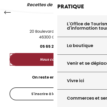
Recettes de grand-mère
Pratique
L'Office de Touris
d'information tou
20 Boulevard des Martyrs
46300 Gourdon
La boutique
05
65
27
52
50
Nous contacter
Venir et se déplac
On reste en contact ?
Vivre ici
S'inscrire à la newsletter
Commerces et ser