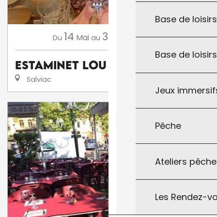
Base de loisirs
14
31
Mai
Décembre
,
...
Du
au
Base de loisir
Estaminet Lou Mamé
Salviac
Jeux immersifs
Pêche
Ateliers pêche
Les Rendez-vo