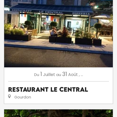
1
31
Juillet
Août
,
...
Du
au
Restaurant Le Central
Gourdon