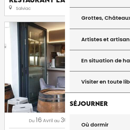
Salviac
Grottes, Châteaux
Artistes et artisan
En situation de h
Visiter en toute lib
Séjourner
16
30
Avril
Septembre
,
...
Du
au
Où dormir