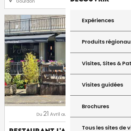
Gourdon
Expériences
Produits régionau
Visites, Sites & P
Visites guidées
Brochures
21
31
Avril
Octobre
Du
au
Tous les sites de v
Restaurant L'Artémise