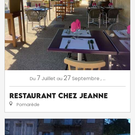
7
27
Juillet
Septembre
,
...
Du
au
Restaurant Chez Jeanne
Pomarède