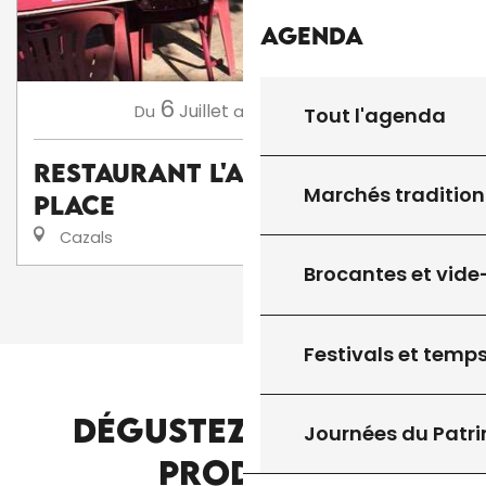
Agenda
6
30
Juillet
Août
,
...
Du
au
Tout l'agenda
Restaurant L'Auberge de la
Marchés tradition
Place
Cazals
Brocantes et vide
1
2
3
❯
❯❯
Festivals et temps
DÉGUSTEZ D'AUTRES
Journées du Patr
ASSOCIATIONS
PRODUITS