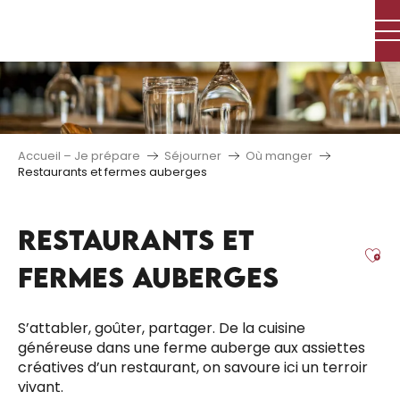
Aller
au
contenu
principal
Accueil – Je prépare
Séjourner
Où manger
Restaurants et fermes auberges
RESTAURANTS ET
Aj
FERMES AUBERGES
S’attabler, goûter, partager. De la cuisine
généreuse dans une ferme auberge aux assiettes
créatives d’un restaurant, on savoure ici un terroir
vivant.