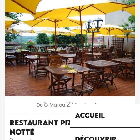
8
27
Mai
Septembre
Du
au
Accueil
Restaurant Pizzéria La
Notté
Découvrir