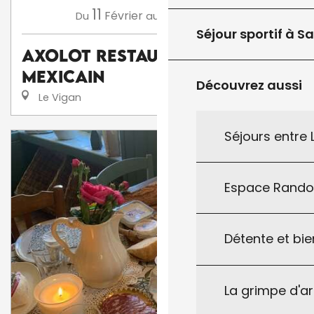
11
19
Février
Décembre
Du
au
Séjour sportif à S
Axolot Restaurant
Mexicain
Découvrez aussi
Le Vigan
Séjours entre
Espace Rand
Détente et bie
La grimpe d'a