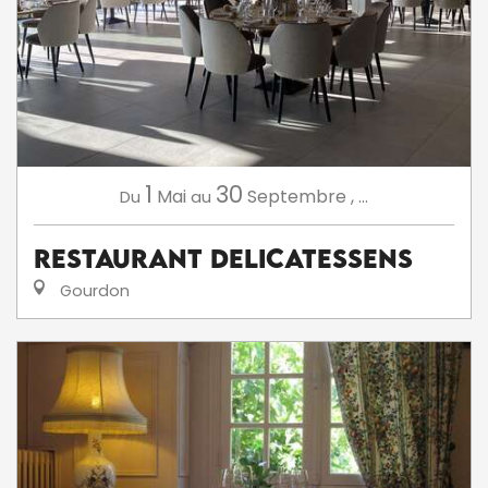
1
30
Mai
Septembre
,
...
Du
au
Restaurant Delicatessens
Gourdon