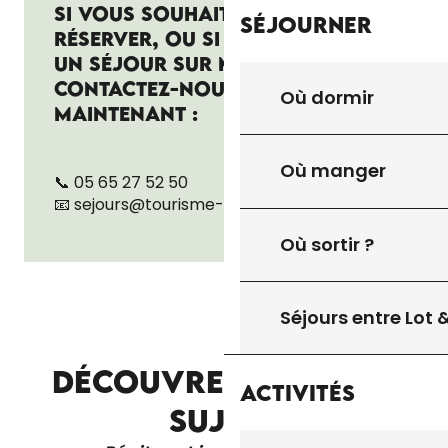
SI VOUS SOUHAITEZ DÉJÀ
Séjourner
RÉSERVER, OU SI VOUS PRÉFÉREZ
UN SÉJOUR SUR MESURE,
CONTACTEZ-NOUS DÈS
Où dormir
MAINTENANT :
Où manger
📞 05 65 27 52 50
📧
sejours@tourisme-gourdon.com
Où sortir ?
Séjours entre Lot
DÉCOUVREZ D'AUTRES
LA BOUTIQUE
Activités
SUJETS