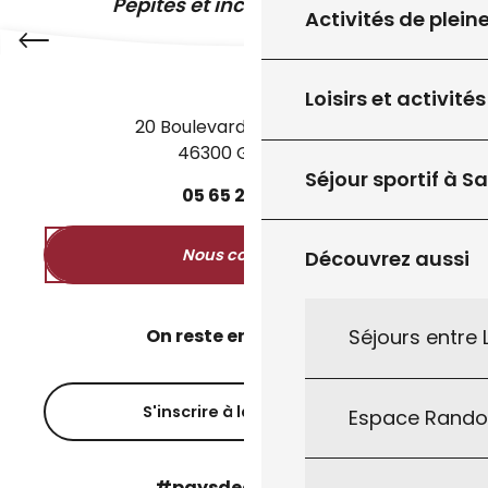
Pépites et incontournables
Activités de plein
Loisirs et activités
20 Boulevard des Martyrs
46300 Gourdon
Séjour sportif à S
05
65
27
52
50
Nous contacter
Découvrez aussi
On reste en contact ?
Séjours entre
S'inscrire à la newsletter
Espace Rand
#paysdegourdon !