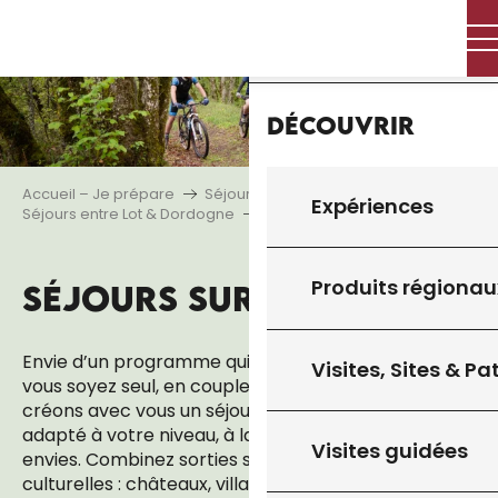
Aller
Accueil
au
contenu
principal
Découvrir
Accueil – Je prépare
Séjourner
Expériences
Séjours entre Lot & Dordogne
Séjours sur mesure
Produits régionau
SÉJOURS SUR MESURE
Ajout
Envie d’un programme qui vous ressemble ? Que
Visites, Sites & P
vous soyez seul, en couple ou en groupe, nous
créons avec vous un séjour trail personnalisé,
adapté à votre niveau, à la durée souhaitée et à vos
Visites guidées
envies. Combinez sorties sportives et découvertes
culturelles : châteaux, villages, ou sites