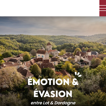
Aller
au
contenu
principal
ÉMOTION &
ÉVASION
entre Lot & Dordogne