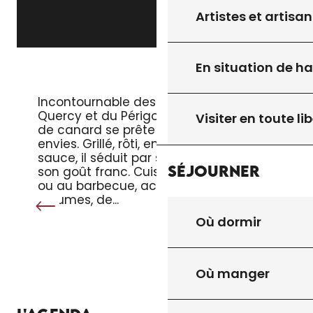
Artistes et artisan
En situation de h
LE MAGRET DE CANARD
Incontournable des tables du
Quercy et du Périgord, le magret
Visiter en toute lib
de canard se prête à toutes les
envies. Grillé, rôti, en salade ou en
sauce, il séduit par sa tendreté et
Séjourner
son goût franc. Cuisiné à la poêle
ou au barbecue, accompagné de
légumes, de...
Où dormir
Où manger
TOUT L’AGENDA