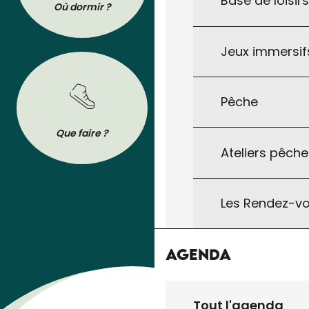
Base de loisir
Où dormir ?
Où manger ?
Jeux immersifs
Pêche
BROCHURES
Que faire ?
Se déplacer
Tout pour préparer votre séjour : les
Ateliers pêche
brochures de l’Office de Tourisme à
télécharger ou à consulter sur son
téléphone !
Les Rendez-vo
Agenda
Tout l'agenda