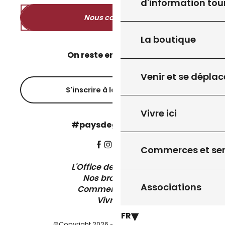
d'information tou
Nous contacter
La boutique
On reste en contact ?
Venir et se déplac
S'inscrire à la newsletter
Vivre ici
#paysdegourdon !
Commerces et ser
L'Office de Tourisme
Nos brochures
Associations
Comment venir ?
Vivre ici
FR
©Copyright 2026 - Pays de Gourdon