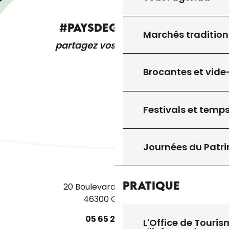
#PAYSDEGOURDON
Marchés tradition
partagez vos expériences
Brocantes et vide
Festivals et temps
Journées du Patr
Pratique
20 Boulevard des Martyrs
46300 Gourdon
05
65
27
52
50
L'Office de Touris