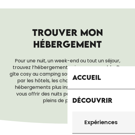
TROUVER MON
HÉBERGEMENT
Pour une nuit, un week-end ou tout un séjour,
trouvez l’hébergement qui vous ressemble. Du
gîte cosy au camping sous les étoiles, en passant
Accueil
par les hôtels, les chambres d’hôtes ou les
hébergements plus insolites, tout est là pour
vous offrir des nuits paisibles… et des réveils
Découvrir
pleins de promesses.
ACCUEIL PÈLERIN
Expériences