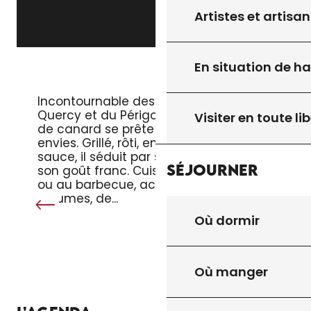
Artistes et artisan
En situation de h
LE MAGRET DE CANARD
Incontournable des tables du
Quercy et du Périgord, le magret
Visiter en toute lib
de canard se prête à toutes les
envies. Grillé, rôti, en salade ou en
sauce, il séduit par sa tendreté et
Séjourner
son goût franc. Cuisiné à la poêle
ou au barbecue, accompagné de
légumes, de...
Où dormir
Où manger
TOUT L’AGENDA