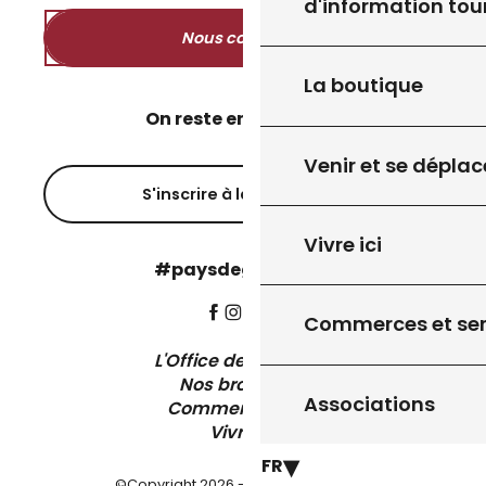
d'information tou
Nous contacter
La boutique
On reste en contact ?
Venir et se déplac
S'inscrire à la newsletter
Vivre ici
#paysdegourdon !
Commerces et ser
L'Office de Tourisme
Nos brochures
Associations
Comment venir ?
Vivre ici
FR
©Copyright 2026 - Pays de Gourdon