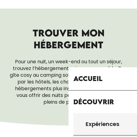
TROUVER MON
HÉBERGEMENT
Pour une nuit, un week-end ou tout un séjour,
trouvez l’hébergement qui vous ressemble. Du
gîte cosy au camping sous les étoiles, en passant
Accueil
par les hôtels, les chambres d’hôtes ou les
hébergements plus insolites, tout est là pour
vous offrir des nuits paisibles… et des réveils
Découvrir
pleins de promesses.
VILLAGES VACANCES
Expériences