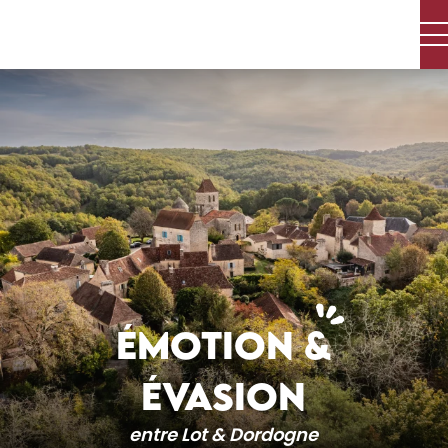
Aller
au
contenu
principal
ÉMOTION &
ÉVASION
entre Lot & Dordogne