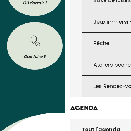
Base de loisir
Où dormir ?
Où manger ?
Jeux immersifs
Pêche
BROCHURES
Que faire ?
Se déplacer
Tout pour préparer votre séjour : les
Ateliers pêche
brochures de l’Office de Tourisme à
télécharger ou à consulter sur son
téléphone !
Les Rendez-vo
Agenda
Tout l'agenda