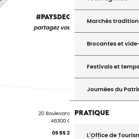
#PAYSDEGOURDON
Marchés tradition
partagez vos expériences
Brocantes et vide
Festivals et temps
Journées du Patr
Pratique
20 Boulevard des Martyrs
46300 Gourdon
05
65
27
52
50
L'Office de Touris