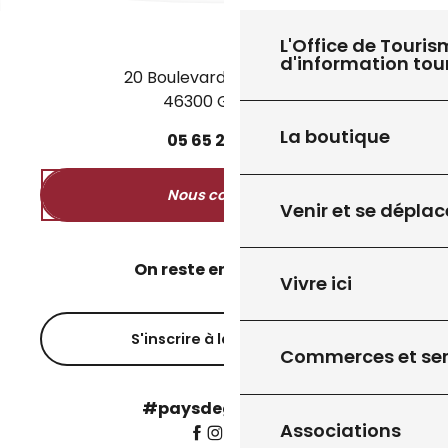
L'Office de Touris
d'information tou
20 Boulevard des Martyrs
46300 Gourdon
27
8
JUIL.
AOÛT
La boutique
05
65
27
52
50
EXPOSITION "VOYAGE INTEMPOREL"
Nous contacter
Venir et se déplac
On reste en contact ?
Vivre ici
S'inscrire à la newsletter
Commerces et ser
#paysdegourdon !
Associations