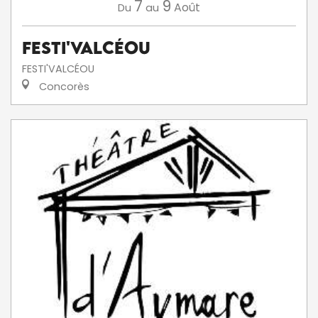
7
9
Août
Du
au
Festi'ValCéou
FESTI'VALCÉOU
Concorès