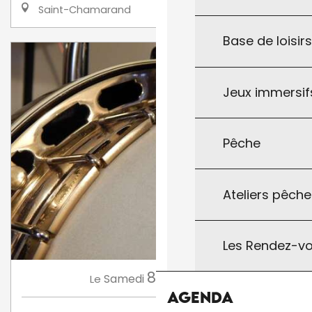
Saint-Chamarand
Base de loisir
Jeux immersifs
Pêche
Ateliers pêche
Les Rendez-vo
8
Samedi
Août
à 21:00
Le
Agenda