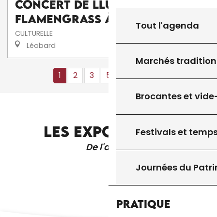
Concert de Lluís Gómez's
FlamenGrass à La Scénette
Tout l'agenda
CULTURELLE
Léobard
Marchés tradition
1
2
3
5+
10+
13
❯
❯❯
Brocantes et vide
LES EXPOSITIONS
Festivals et temps
De l'année
Journées du Patr
Pratique