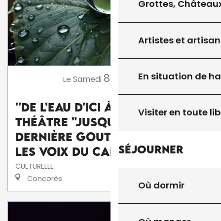
Grottes, Châteaux
Artistes et artisan
En situation de h
8
Samedi
Août
à 15:45
Le
''De l'eau d'ici à l'eau de là'' :
Visiter en toute lib
théâtre "Jusqu'à la
dernière goutte" par la Cie
Séjourner
Les voix du caméléon
CULTURELLE
Concorès
Où dormir