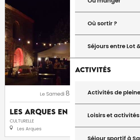
Où manger
Où sortir ?
Séjours entre Lot
Activités
Activités de plein
8
Samedi
Août
à 18:00
Le
Les Arques en fête
Loisirs et activités
CULTURELLE
Les Arques
Séjour sportif à S