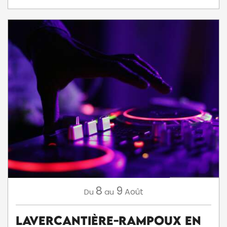
8
9
Août
Du
au
Lavercantière-Rampoux en