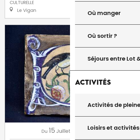
CULTURELLE
Le Vigan
Où manger
Où sortir ?
Séjours entre Lot
Activités
Activités de plein
Loisirs et activités
15
16
Juillet
Août
Du
au