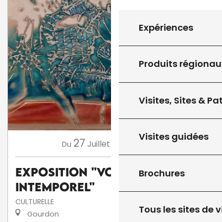
Expériences
Produits régionau
Visites, Sites & P
Visites guidées
27
8
Juillet
Août
,
...
Du
au
Exposition "Voyage
Brochures
intemporel"
CULTURELLE
Tous les sites de v
Gourdon