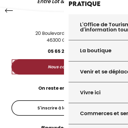
Entre Lot & Dordogne
Pratique
L'Office de Touris
d'information tou
20 Boulevard des Martyrs
46300 Gourdon
La boutique
05
65
27
52
50
Nous contacter
Venir et se déplac
On reste en contact ?
Vivre ici
S'inscrire à la newsletter
Commerces et ser
#paysdegourdon !