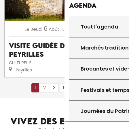
Agenda
Tout l'agenda
6
13
Jeudi
Août
,
Jeudi
Août
,
...
Le
Le
Visite guidée du Château de
Marchés tradition
Peyrilles
CULTURELLE
Brocantes et vide
Peyrilles
1
2
3
5+
10+
16
❯
❯❯
Festivals et temps
LES JARDINS D’EAU
Journées du Patr
VIVEZ DES EXPÉRIENCES