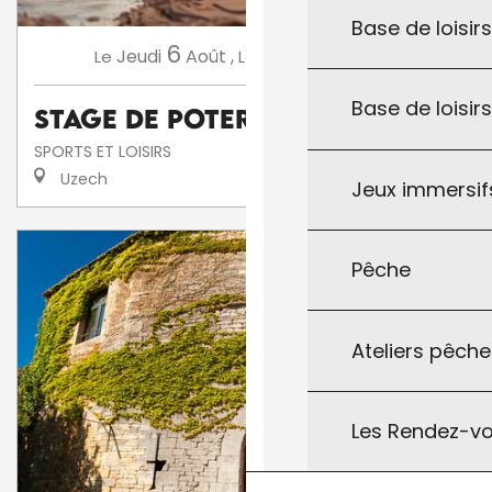
Base de loisirs
6
13
Jeudi
Août
,
Jeudi
Août
,
...
Le
Le
Base de loisir
Stage de poterie
SPORTS ET LOISIRS
Uzech
Jeux immersifs
Pêche
Ateliers pêche
Les Rendez-vo