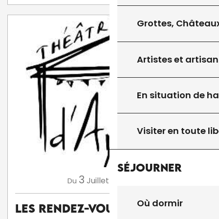
Grottes, Châteaux
Artistes et artisan
En situation de h
Visiter en toute lib
Séjourner
3
13
Juillet
Août
Du
au
Où dormir
Les Rendez-Vous d'Aymare