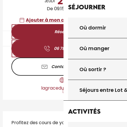
20
JEUDI
AOÛT
Séjourner
De 09:15 à 10:30
Ajouter à mon calendrier Google
Où dormir
Réserver
Où manger
06 78 44 61
▒▒
Contactez-nous
Où sortir ?
lagraceduyoga.com
Séjours entre Lot
Activités
Description
Profitez des cours de yoga de l’été avec 