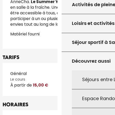
AnneCha. 
Le Summer Yoga Flow 
se déroule 
Activités de plein
en salle à la fraîche. Une parenthèse de bien-
être accessible à tous, avec la possibilité de 
participer à un ou plusieurs cours selon vos 
Loisirs et activités
envies tout au long de la saison estivale.
Matériel fourni
Séjour sportif à S
Tarifs
Découvrez aussi
Tarifs 2026
Général
Séjours entre
Le cours
À partir de
15,00 €
Espace Rand
Horaires