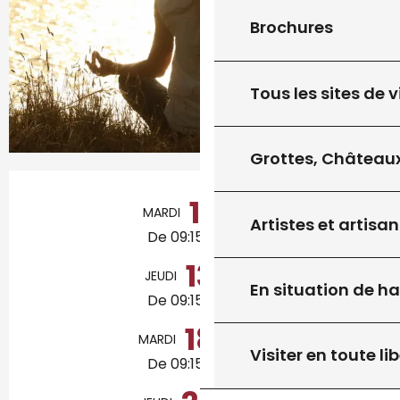
Brochures
Tous les sites de v
Grottes, Châteaux
Ouverture et coordonnées
11
MARDI
AOÛT
Artistes et artisan
De 09:15 à 10:30
13
JEUDI
AOÛT
En situation de h
De 09:15 à 10:30
18
MARDI
AOÛT
Visiter en toute lib
De 09:15 à 10:30