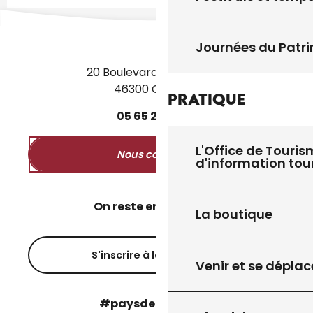
Journées du Patr
20 Boulevard des Martyrs
46300 Gourdon
Pratique
05
65
27
52
50
L'Office de Touris
Nous contacter
d'information tou
On reste en contact ?
La boutique
S'inscrire à la newsletter
Venir et se déplac
#paysdegourdon !