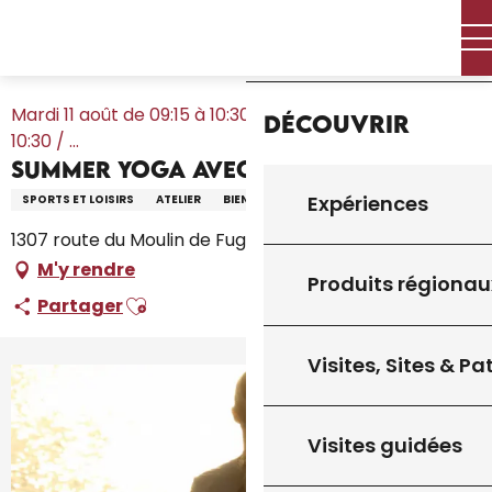
Aller
Accueil – Je prépare
Agenda
Tout l’agenda
Accueil
au
Summer Yoga avec AnneCha
contenu
principal
Mardi 11 août de 09:15 à 10:30 / Jeudi 13 août de 09:15 à
Découvrir
10:30 / ...
Summer Yoga avec AnneCha
Expériences
SPORTS ET LOISIRS
ATELIER
BIEN-ÊTRE
SPORT
1307 route du Moulin de Fugier, 46300 Le Vigan
M'y rendre
Produits régionau
Ajouter aux favoris
Partager
Visites, Sites & P
Visites guidées