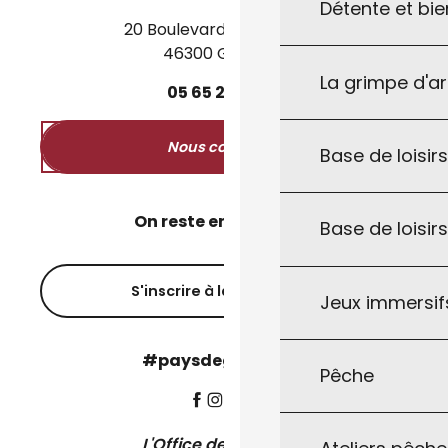
Détente et bie
20 Boulevard des Martyrs
46300 Gourdon
La grimpe d'a
05
65
27
52
50
Nous contacter
Base de loisirs
On reste en contact ?
Base de loisir
S'inscrire à la newsletter
Jeux immersifs
#paysdegourdon !
Pêche
L'Office de Tourisme