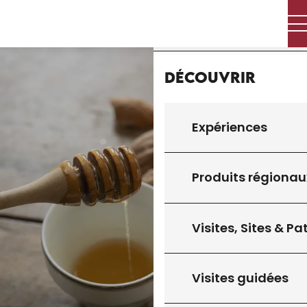
Aller
Accueil
au
contenu
principal
Découvrir
Expériences
Produits régionau
Visites, Sites & P
Visites guidées