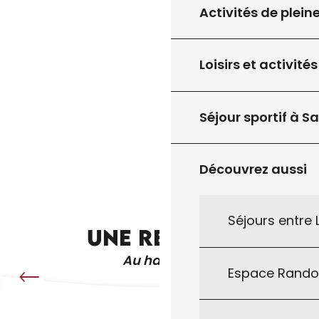
1
ENTRÉES
Activités de plein
SOUPE D’ORTIES
2
PLATS
Loisirs et activités
3
DESSERTS
LINGUINE, BURRATA, TRUFFE ET MAGRET
LA MIQUE LEVÉE
Séjour sportif à S
GÂTEAU À LA CITROUILLE OU “MILLAS”
Découvrez aussi
GÂTEAU À LA CITROUILLE OU “MILLAS”
Séjours entre
UNE RECETTE
Au hasard !
Espace Rand