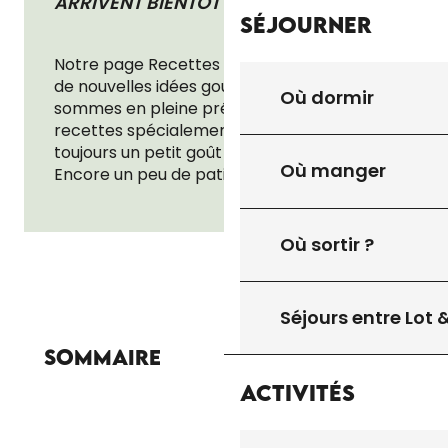
ARRIVENT BIENTÔT !
Séjourner
Notre page Recettes va bientôt s’enrichir
de nouvelles idées gourmandes. Nous
Où dormir
sommes en pleine préparation et test de
recettes spécialement pour vous, avec
toujours un petit goût de Quercy-Périgord.
Où manger
Encore un peu de patience… ça mijote !
Où sortir ?
Séjours entre Lot
Sommaire
Activités