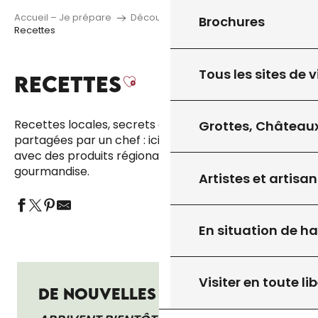
Accueil – Je prépare
Découvrir
Produits régionaux
Brochures
Recettes
Tous les sites de v
RECETTES
Ajouter aux favori
Recettes locales, secrets de famille ou idées
Grottes, Châteaux
partagées par un chef : ici, on cuisine le territoire
avec des produits régionaux et beaucoup de
gourmandise.
Artistes et artisan
En situation de h
Visiter en toute lib
DE NOUVELLES RECETTES