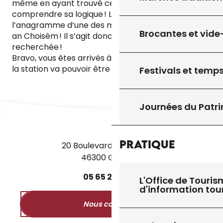
même en ayant trouvé cet indice, encore fallait-il
comprendre sa logique ! La Maison du Sénéchal est
l’anagramme d’une des micro-algues ! La Déanuls
Brocantes et vide
an Choisèm ! Il s’agit donc de la plante
recherchée !
Bravo, vous êtes arrivés à résoudre ces énigmes et
la station va pouvoir être réparée !
Festivals et temps
Journées du Patr
Pratique
20 Boulevard des Martyrs
46300 Gourdon
05
65
27
52
50
L'Office de Touris
d'information tou
Nous contacter