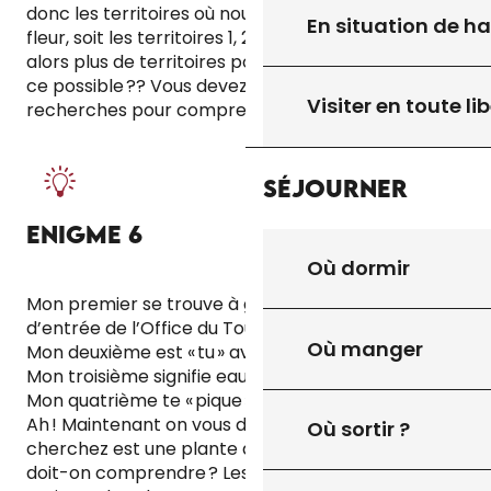
donc les territoires où nous ne trouvons pas de
En situation de h
fleur, soit les territoires 1, 2, et 7 mais vous n’aviez
alors plus de territoires possibles. Comment est-
ce possible ?? Vous devez alors continuer vos
Visiter en toute lib
recherches pour comprendre cela !
Séjourner
ENIGME 6
Où dormir
Mon premier se trouve à gauche de la porte
d’entrée de l’Office du Tourisme : un plan
Où manger
Mon deuxième est « tu » avec un « neud » : te
Mon troisième signifie eau en latin : aqua
Mon quatrième te « pique » avec un « thé » : pique
Ah ! Maintenant on vous dit que la plante que vous
Où sortir ?
cherchez est une plante aquatique ? Heu…Que
doit-on comprendre ? Les territoires 1, 2 et 7 sont