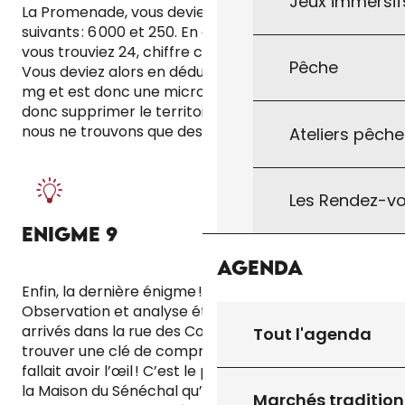
Jeux immersifs
La Promenade, vous deviez trouvez les poids
suivants : 6 000 et 250. En divisant 6 000 par 250
vous trouviez 24, chiffre compris entre 20 et 30.
Pêche
Vous deviez alors en déduire que la plante fait 24
mg et est donc une micro-algue ! Vous pouviez
donc supprimer le territoire numéro 1 sur lequel
nous ne trouvons que des arbres et des algues.
Ateliers pêche
Les Rendez-vo
ENIGME 9
Agenda
Enfin, la dernière énigme ! Et quelle énigme !
Observation et analyse étaient de mise ! Une fois
arrivés dans la rue des Consuls, il vous fallait
Tout l'agenda
trouver une clé de compréhension dans la ville. Il
fallait avoir l’œil ! C’est le portail des Jardins et de
la Maison du Sénéchal qu’il fallait trouver. Mais
Marchés tradition