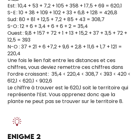
Est : 10,4 + 53 + 7,2 + 105 + 358 + 17,5 + 69 = 620,1
S-E : 10 + 38 + 109 + 102 + 33 + 6,8 + 128 = 426,8
Sud : 80 + 81 + 12,5 + 7,2 + 85 + 43 = 308,7
S-O : 12 + 6 + 3,4 + 6 + 6 + 2 = 35,4
Ouest : 9,8 + 157 + 72 + 1 + 13 + 15,2 + 37 + 3,5 + 72 +
12,5 = 393
N-O : 37 + 21 + 6 +7,2 + 9,6 + 2,8 + 11,6 + 1,7 + 121 =
220,4
Une fois le lien fait entre les distances et ces
chiffres, vous deviez remettre ces chiffres dans
l’ordre croissant : 35,4 < 220,4 < 308,7 < 393 < 420 <
612,1 < 620,1 < 902,6
Le chiffre à trouver est le 620,1 soit le territoire qui
représente l’Est. Vous apprenez donc que la
plante ne peut pas se trouver sur le territoire 8.
ENIGME 2