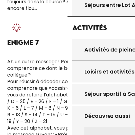
toujours dans la course ? A vous de voir ! Cela reste
Séjours entre Lot
encore flou…
Activités
ENIGME 7
Activités de plein
Ah un autre message ! Peut-être allez-vous mieux
comprendre ce dont le botaniste parlait avec son
Loisirs et activités
collègue ?
Pour réussir à décoder ce message, il fallait
comprendre que « cassis »… K = 6 ! A partir de là, à
Séjour sportif à S
vous de refaire l’alphabet… A – 22 / B – 23 / C – 24
/ D – 25 / E – 26 / F – 1 / G – 2 / H – 3 / I – 4 / J – 5 /
K – 6 / L – 7 / M – 8 / N – 9 / O – 10 / P – 11 / Q – 12 /
R – 13 / S – 14 / T – 15 / U – 16 / V – 17 / W – 18 / X –
Découvrez aussi
19 / Y – 20 / Z – 21
Avec cet alphabet, vous pouviez alors décrypter
le message suivant : « Prévenons nos collègues.