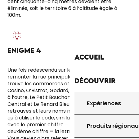
cent cinquante-cinq mètres devaient être
éliminés, soit le territoire 6 à l’altitude égale à
100m.
ENIGME 4
Accueil
Une fois redescendu sur le tour de ville, vous deviez
remonter la rue principale. Le long de celle-ci se
Découvrir
trouve les commerces et restaurants suivants :
Casino, O’Bistrot, Godard, Lo Vinotier, D’un monde
à l’autre, Le Petit Bouchon, Le Pot Occitan, Le
Expériences
Central et Le Renard Bleu. Une fois tous ces lieux
retrouvés et leurs noms notés, vous n’aviez plus
qu’à utiliser le code, similaire à celui de l’énigme 2,
avec le premier chiffre = le premier lieu, le
Produits régionau
deuxième chiffre = la lettre à trouver dans le nom.
Vous deviez alors relever les lettres suivantes : d, e,