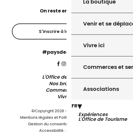
La boutique
On reste en contact ?
Venir et se déplac
S'inscrire à la newsletter
Vivre ici
#paysdegourdon !
Commerces et ser
L'Office de Tourisme
Nos brochures
Associations
Comment venir ?
Vivre ici
FR
©Copyright 2026 - Pays de Gourdon
Expériences
-
Mentions légales et Politique de confidentialité
L'Office de Tourisme
-
-
Gestion du consentement
Plan du site
Accessibilité : non conforme