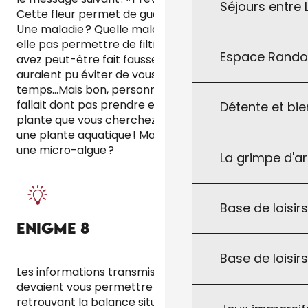
Séjours entre
Cette fleur permet de guérir notre maladie ! »
Une maladie ? Quelle maladie ? La plante ne doit-
elle pas permettre de filtrer de l’air ? Bon, vous
Espace Rand
avez peut-être fait fausse piste… Les collègues
auraient pu éviter de vous faire perdre votre
temps…Mais bon, personne n’est parfait ! ;) Il ne
fallait dont pas prendre en compte l’énigme 5, la
Détente et bie
plante que vous cherchez n’est pas une fleur mais
une plante aquatique ! Mais, est-ce une algue ou
une micro-algue ?
La grimpe d'a
Base de loisirs
ENIGME 8
Base de loisir
Les informations transmises par la station
devaient vous permettre de le savoir ! En effet, en
retrouvant la balance située à côté du restaurant