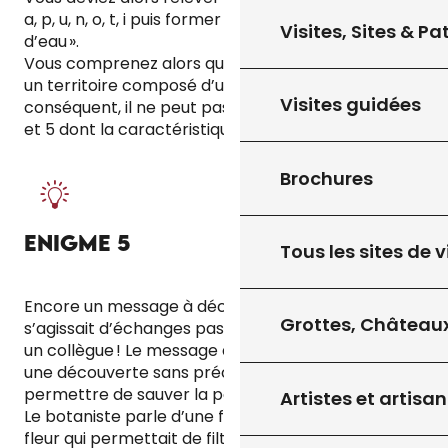
a, p, u, n, o, t, i puis former le groupe de mot « point
Visites, Sites & P
d’eau ».
Vous comprenez alors que la plante se trouve sur
un territoire composé d’un point d’eau et que par
Visites guidées
conséquent, il ne peut pas s’agir des territoires 4
et 5 dont la caractéristique physique est le champ.
Brochures
ENIGME 5
Tous les sites de v
Encore un message à décoder, cette fois-ci il
Grottes, Châteaux
s’agissait d’échanges passés entre le botaniste et
un collègue ! Le message à trouver était : « C’est
une découverte sans précédent ! Cette fleur va
permettre de sauver la population ! ».
Artistes et artisan
Le botaniste parle d’une fleur ! Ce serait donc une
fleur qui permettait de filtrer l’air ! Vous supprimez