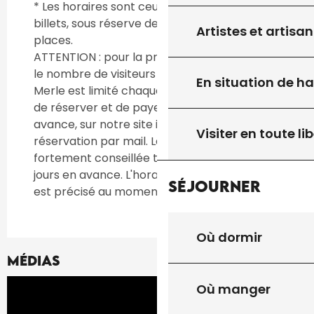
* Les horaires sont ceux de la vente des
billets, sous réserve de la disponibilité des
Artistes et artisan
places.
ATTENTION : pour la protection de la grotte
le nombre de visiteurs de la grotte du Pech
En situation de h
Merle est limité chaque jour. Il est possible
de réserver et de payer les billets par
avance, sur notre site internet. Pas de
Visiter en toute lib
réservation par mail. La réservation est
fortement conseillée toute l'année, plusieurs
jours en avance. L'horaire de la visite guidée
Séjourner
est précisé au moment de l'achat des billets.
Où dormir
Médias
Où manger