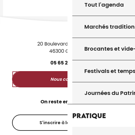
Tout l'agenda
Marchés tradition
20 Boulevard des Martyrs
Brocantes et vide
46300 Gourdon
05
65
27
52
50
Festivals et temps
Nous contacter
Journées du Patr
On reste en contact ?
Pratique
S'inscrire à la newsletter