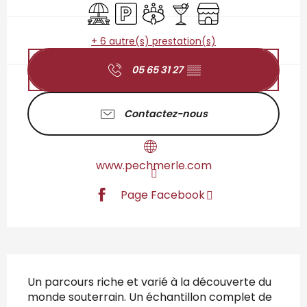
Aire de pique nique
Parking
Salle de réunion
Bar / Buvette
Boutique
+ 6 autre(s) prestation(s)
05 65 31 27
▒▒
Contactez-nous
www.pechmerle.com
Page Facebook
Description
Un parcours riche et varié à la découverte du 
monde souterrain. Un échantillon complet de 