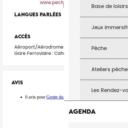
www.pechmerle.com
Base de loisir
Langues parlées
Langues parlées
Jeux immersifs
Accès
Accès
Aéroport/Aérodrome : Toulouse à 145km
Pêche
Gare Ferroviaire : Cahors à 40km
Ateliers pêche
Avis
Avis
Les Rendez-vo
Agenda