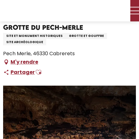
Aller
Accueil – Je prépare
Grotte du Pech-Merle
au
contenu
principal
Grotte du Pech-Merle
SITE ET MONUMENT HISTORIQUES
GROTTE ET GOUFFRE
SITE ARCHÉOLOGIQUE
Pech Merle, 46330 Cabrerets
M'y rendre
Ajouter aux favoris
Partager