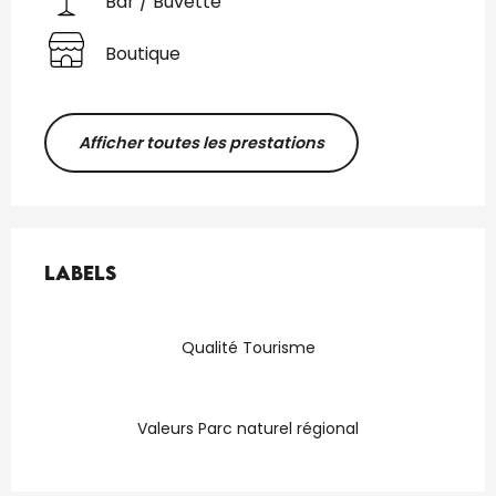
Bar / Buvette
Boutique
Afficher toutes les prestations
Offres de prestations
Labels
Labels
Qualité Tourisme
Valeurs Parc naturel régional