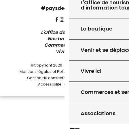
L'Office de Touris
d'information tou
#paysdegourdon !
La boutique
L'Office de Tourisme
Nos brochures
Comment venir ?
Venir et se déplac
Vivre ici
©Copyright 2026 - Pays de Gourdon
Vivre ici
-
Mentions légales et Politique de confidentialité
-
-
Gestion du consentement
Plan du site
Accessibilité : non conforme
Commerces et ser
Associations