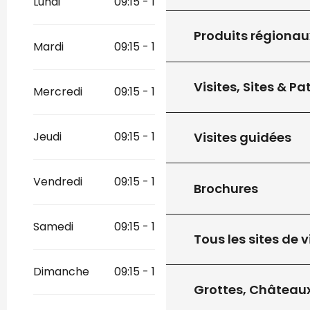
Lundi
09:15 - 17:00
Du
4 avril 2026
au
11 juillet 2026
Produits régionau
Mardi
09:15 - 17:00
Du
31 août 2026
au
1 novembre 2026
Visites, Sites & P
Mercredi
09:15 - 17:00
Visites guidées
Jeudi
09:15 - 17:00
Vendredi
09:15 - 17:00
Brochures
Samedi
09:15 - 17:00
Tous les sites de v
Dimanche
09:15 - 17:00
Grottes, Châteaux