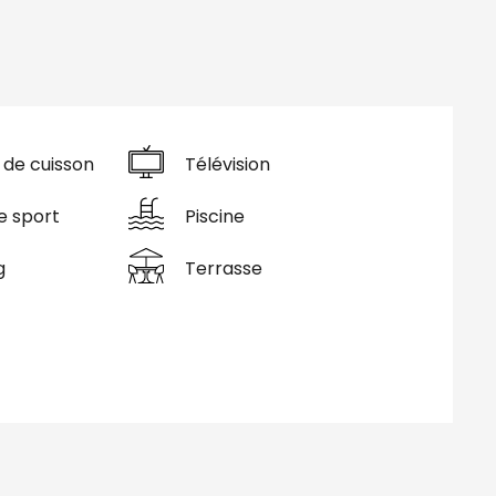
 de cuisson
Télévision
e sport
Piscine
g
Terrasse