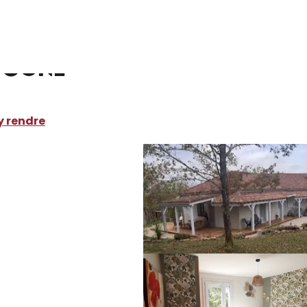
ocations de vacances
Au fil du Lot et Dordogne
rdogne
y rendre