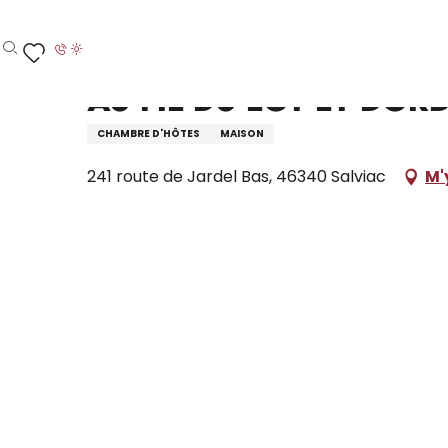
Aller
Accueil – Je prépare
Séjourner
Où dormir
L
au
contenu
Recherche
Voir les favoris
principal
Au fil du Lot et Do
CHAMBRE D'HÔTES
MAISON
241 route de Jardel Bas, 46340 Salviac
M'