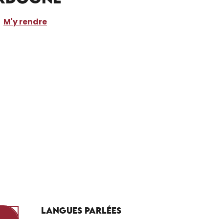
M'y rendre
Langues parlées
Langues parlées