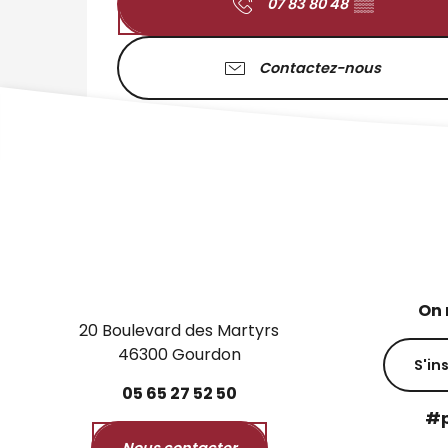
07 83 80 48
▒▒
Contactez-nous
On 
20 Boulevard des Martyrs
46300 Gourdon
S'in
05
65
27
52
50
#p