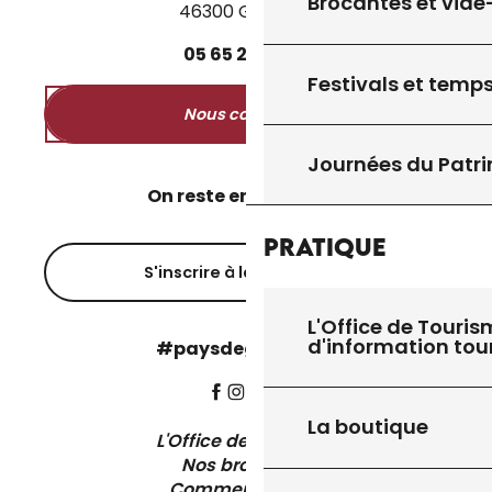
Brocantes et vide
46300 Gourdon
05
65
27
52
50
Festivals et temps
Nous contacter
Journées du Patr
On reste en contact ?
Pratique
S'inscrire à la newsletter
L'Office de Touris
d'information tou
#paysdegourdon !
La boutique
L'Office de Tourisme
Nos brochures
Comment venir ?