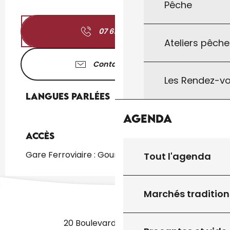
Pêche
07 61 58 26
▒▒
Ateliers pêche
Contactez-nous
Les Rendez-vo
Langues parlées
Langues parlées
Agenda
Accès
Accès
Gare Ferroviaire : Gourdon à 929m
Tout l'agenda
Marchés tradition
20 Boulevard des Martyrs