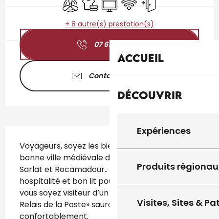
+ 8 autre(s) prestation(s)
07 61 58 26
▒▒
Accueil
Contactez-nous
Découvrir
Expériences
Description
Voyageurs, soyez les bienvenus en notre 
bonne ville médiévale de Gourdon, entre 
Produits régionau
Sarlat et Rocamadour.. Vous y trouverez 
hospitalité et bon lit pour sommeiller. Que 
vous soyez visiteur d’un jour ou de plus, « Le 
Visites, Sites & P
Relais de la Poste» saura vous accueillir 
confortablement.