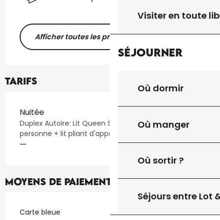
Visiter en toute lib
Afficher toutes les prestations
Séjourner
Tarifs
Où dormir
Tarifs 2026
Nuitée
Où manger
Duplex Autoire: Lit Queen Sise 160cm + 2 lits 1
personne + lit pliant d'appoint
—
Où sortir ?
Moyens de paiement
Séjours entre Lot
Carte bleue