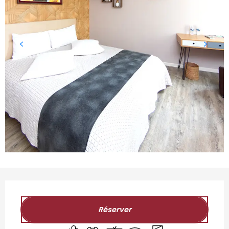
Ouverture et coordonnées
Réserver
Air conditionné
Draps et linge
Télévision
WiFi
Entrée indépendant