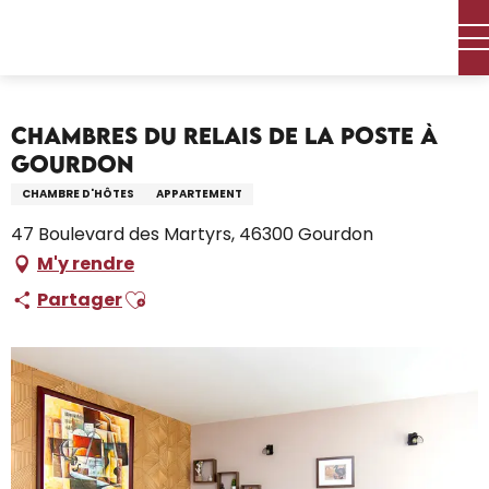
Aller
Accueil – Je prépare
Séjourner
Où dormir
au
Locations de vacances
contenu
Chambres du Relais de la Poste à Gourdon
principal
Chambres du Relais de la Poste à
Gourdon
CHAMBRE D'HÔTES
APPARTEMENT
47 Boulevard des Martyrs, 46300 Gourdon
M'y rendre
Ajouter aux favoris
Partager