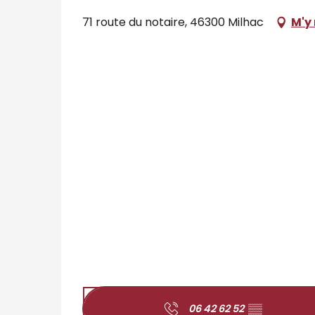
71 route du notaire, 46300 Milhac
M'y
06 42 62 52
▒▒