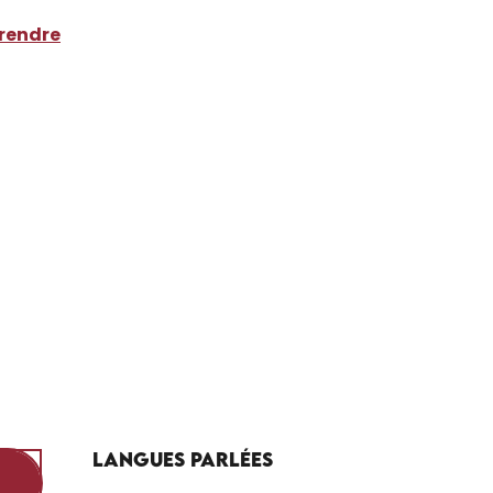
 rendre
Langues parlées
Langues parlées