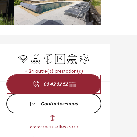
Ouverture et coordo
WiFi
Piscine
Entrée indépendante
Parking
Terrasse
Animaux acceptés
+ 24 autre(s) prestation(s)
06 42 62 52
▒▒
Contactez-nous
www.maurelles.com