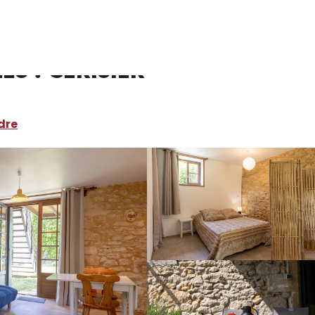
ocations de vacances
Domaine Les Maurelles : Cerisier
s : Cerisier
dre