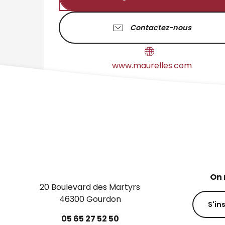
Contactez-nous
www.maurelles.com
On 
20 Boulevard des Martyrs
46300 Gourdon
S'in
05
65
27
52
50