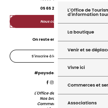
05
65
27
52
50
L'Office de Touris
d'information tou
Nous contacter
La boutique
On reste en contact ?
Venir et se déplac
S'inscrire à la newsletter
Vivre ici
#paysdegourdon !
Commerces et ser
L'Office de Tourisme
Nos brochures
Associations
Comment venir ?