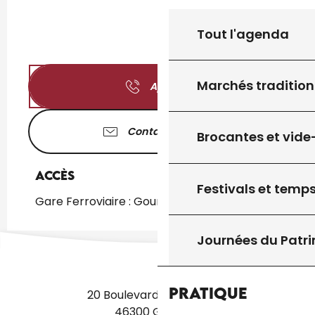
Tout l'agenda
Marchés tradition
Appeler
Contactez-nous
Brocantes et vide
Accès
Accès
Festivals et temps
Gare Ferroviaire : Gourdon à 5km
Journées du Patr
Pratique
20 Boulevard des Martyrs
46300 Gourdon