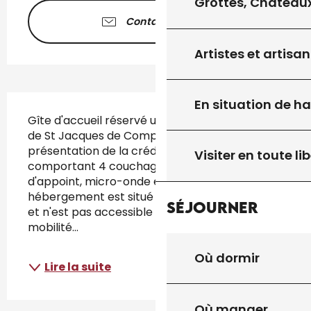
Grottes, Châteaux
Contactez-nous
Artistes et artisan
Description
En situation de h
Gîte d'accueil réservé uniquement aux pélerins 
de St Jacques de Compostelle, sur 
présentation de la crédential. Studio de 20m2, 
Visiter en toute lib
comportant 4 couchages, chauffage 
d'appoint, micro-onde et bouilloire. Cet 
hébergement est situé au 1er étage (escalier) 
Séjourner
et n'est pas accessible aux personnes à 
mobilité...
Où dormir
Lire la suite
Où manger