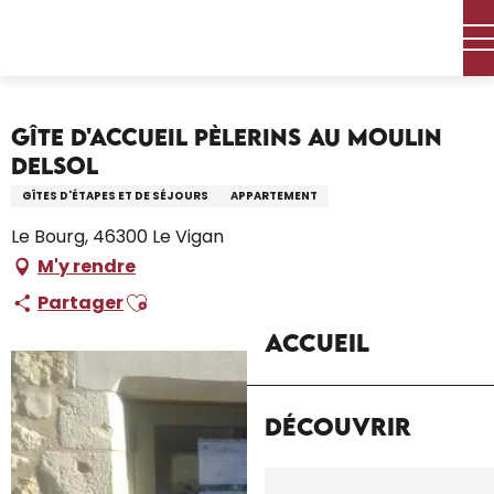
Aller
Accueil – Je prépare
Séjourner
Où dormir
au
Locations de vacances
contenu
Gîte d'Accueil Pèlerins Au Moulin Delsol
principal
Gîte d'Accueil Pèlerins Au Moulin
Delsol
GÎTES D'ÉTAPES ET DE SÉJOURS
APPARTEMENT
Le Bourg, 46300 Le Vigan
M'y rendre
Ajouter aux favoris
Partager
Accueil
Découvrir