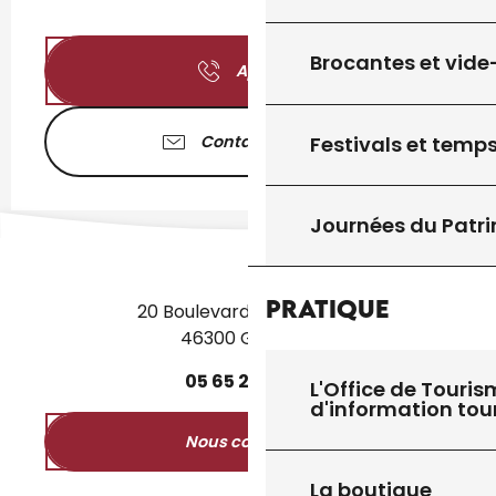
Brocantes et vide
Appeler
Festivals et temps
Contactez-nous
Journées du Patr
Pratique
20 Boulevard des Martyrs
46300 Gourdon
05
65
27
52
50
L'Office de Touris
d'information tou
Nous contacter
La boutique