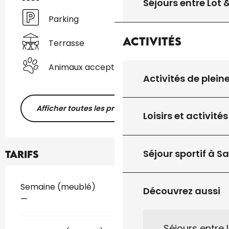
Séjours entre Lot
Parking
Activités
Terrasse
Animaux acceptés
Activités de plein
Afficher toutes les prestations
Loisirs et activités
Séjour sportif à S
Tarifs
Tarifs 2026
Semaine (meublé)
Découvrez aussi
—
Séjours entre