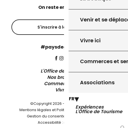
On reste en contact ?
Venir et se déplac
S'inscrire à la newsletter
Vivre ici
#paysdegourdon !
Commerces et ser
L'Office de Tourisme
Nos brochures
Associations
Comment venir ?
Vivre ici
FR
©Copyright 2026 - Pays de Gourdon
Expériences
-
Mentions légales et Politique de confidentialité
L'Office de Tourisme
-
-
Gestion du consentement
Plan du site
Accessibilité : non conforme