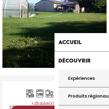
Accueil
Découvrir
Expériences
Ouverture et coordonnées
Lave linge
Lave vaisselle
Plaque de cuisson
Télévision
WiFi
Jeux pour enfants
Produits régionau
+ 39 autre(s) prestation(s)