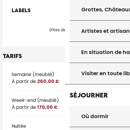
Offres de prestations
Grottes, Châteaux
Labels
Labels
Gîtes de France
Artistes et artisan
En situation de h
Tarifs
Visiter en toute lib
Tarifs 2026
Semaine (meublé)
À partir de
260,00 €
Séjourner
Week-end (meublé)
À partir de
170,00 €
Où dormir
Nuitée