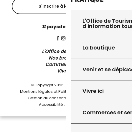
S'inscrire à la newsletter
L'Office de Touris
d'information tou
#paysdegourdon !
La boutique
L'Office de Tourisme
Nos brochures
Comment venir ?
Venir et se déplac
Vivre ici
©Copyright 2026 - Pays de Gourdon
Vivre ici
-
Mentions légales et Politique de confidentialité
-
-
Gestion du consentement
Plan du site
Accessibilité : non conforme
Commerces et ser