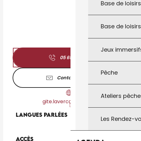
Base de loisirs
Base de loisir
Jeux immersifs
05 65 41 53
▒▒
Pêche
Contactez-nous
Ateliers pêche
gite.lavercantiere.com
Langues parlées
Langues parlées
Les Rendez-vo
Accès
Accès