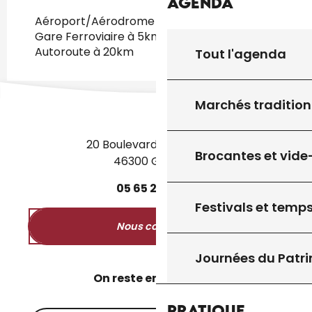
Agenda
Aéroport/Aérodrome à 150km
Gare Ferroviaire à 5km
Autoroute à 20km
Tout l'agenda
Marchés tradition
20 Boulevard des Martyrs
Brocantes et vide
46300 Gourdon
05
65
27
52
50
Festivals et temps
Nous contacter
Journées du Patr
On reste en contact ?
Pratique