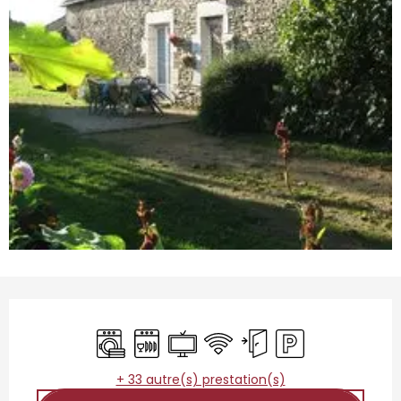
Ouverture et coordonnées
Lave linge
Lave vaisselle
Télévision
WiFi
Entrée indépendante
Parking
+ 33 autre(s) prestation(s)