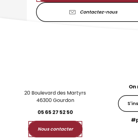
Contactez-nous
On 
20 Boulevard des Martyrs
46300 Gourdon
S'in
05
65
27
52
50
#p
Nous contacter