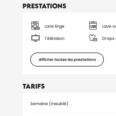
Prestations
Lave linge
Lave va
Télévision
Draps 
Afficher toutes les prestations
Tarifs
Tarifs 2026
Semaine (meublé)