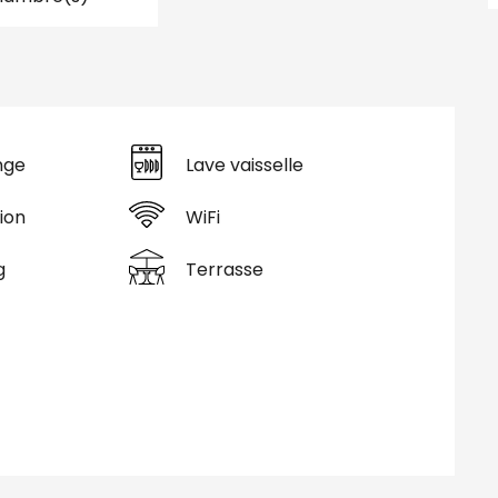
nge
Lave vaisselle
ion
WiFi
g
Terrasse