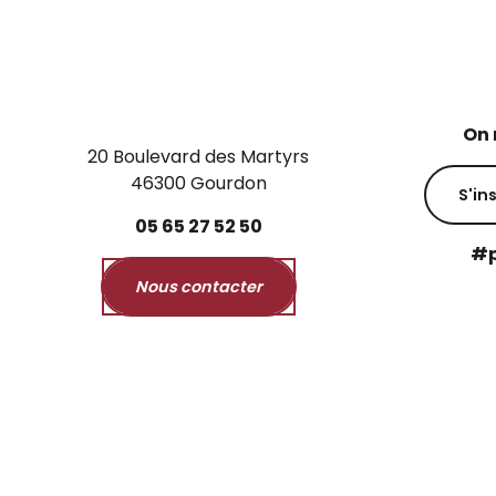
On 
20 Boulevard des Martyrs
46300 Gourdon
S'in
05
65
27
52
50
#p
Nous contacter