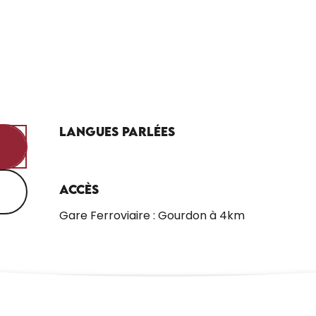
Langues parlées
Langues parlées
Accès
Accès
Gare Ferroviaire : Gourdon à 4km