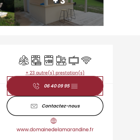
+ 3
Ouverture et coordo
Air conditionné
Lave linge
Lave vaisselle
Plaque de cuisson
Télévision
WiFi
+ 23 autre(s) prestation(s)
06 40 09 95
▒▒
Contactez-nous
www.domainedelamarandine.fr