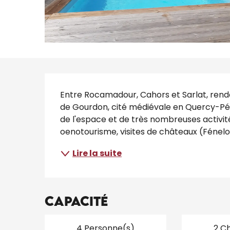
Description
Entre Rocamadour, Cahors et Sarlat, rend
de Gourdon, cité médiévale en Quercy-Pér
de l'espace et de très nombreuses activité
oenotourisme, visites de châteaux (Fénelon,
Lire la suite
Capacité
4 Personne(s)
2 C